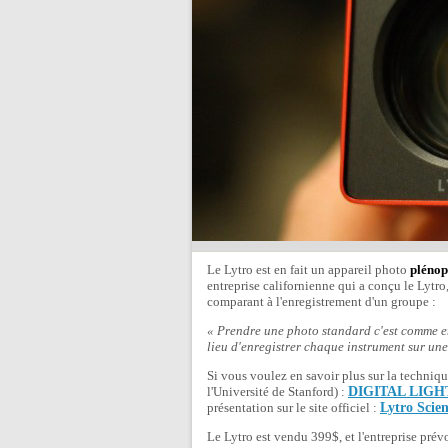
Le Lytro est en fait un appareil photo
plénop
entreprise californienne qui a conçu le Lytro
comparant à l'enregistrement d'un groupe :
« Prendre une photo standard c'est comme e
lieu d'enregistrer chaque instrument sur une
Si vous voulez en savoir plus sur la techniqu
l'Université de Stanford) :
DIGITAL LIG
présentation sur le site officiel :
Lytro Scie
Le Lytro est vendu 399$, et l'entreprise prév