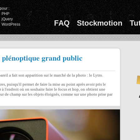
pour :
PHP
jQuery
FAQ
Stockmotion
Tu
WordPress
o plénoptique grand public
eil a fait son apparition sur le marché de la photo : le Lytro.
s, puisqu'il permet de faire la mise au point après avoir pris le
r à l'endroit où on souhaite faire le focus et hop, on obtient une
eur de champ sur les objets éloignés, comme sur une photo prise par