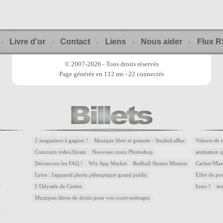
Livre d'or
Contact
Liens
Nous aider
Flux 
-
-
-
-
-
© 2007-2026 - Tous droits réservés
Page générée en 112 ms - 22 connectés
2 magazines à gagner !
Musique libre et gratuite - StudioLeBus
Valeurs de 
Concours video2brain
Nouveau cours Photoshop
animation q
Découvrez les FAQ !
Wix App Market
Redbull Stratos Mission
Cacher/Mas
Lytro : l'appareil photo plénoptique grand public
Effet de p
L'Odyssée de Cartier
Intro !
te
Musiques libres de droits pour vos court-métrages