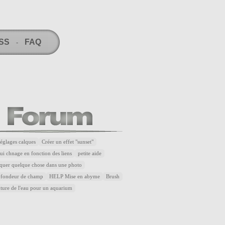
RSS
FAQ
-
réglages calques
Créer un effet "sunset"
ui chnage en fonction des liens
petite aide
quer quelque chose dans une photo
rofondeur de champ
HELP Mise en abyme
Brush
xture de l'eau pour un aquarium