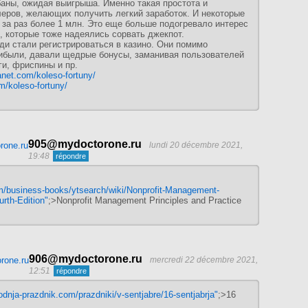
баны, ожидая выигрыша. Именно такая простота и
леров, желающих получить легкий заработок. И некоторые
за раз более 1 млн. Это еще больше подогревало интерес
, которые тоже надеялись сорвать джекпот.
ди стали регистрироваться в казино. Они помимо
ибыли, давали щедрые бонусы, заманивая пользователей
ги, фриспины и пр.
anet.com/koleso-fortuny/
m/koleso-fortuny/
905@mydoctorone.ru
lundi 20 décembre 2021,
19:48
om/business-books/ytsearch/wiki/Nonprofit-Management-
urth-Edition"
;>Nonprofit Management Principles and Practice
906@mydoctorone.ru
mercredi 22 décembre 2021,
12:51
odnja-prazdnik.com/prazdniki/v-sentjabre/16-sentjabrja"
;>16