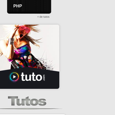
PHP
+ de tutos