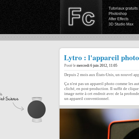
Tutoriaux gratuits 
Photoshop
After Effects
3D Studio Max
Lytro : l'appareil phot
Posté le
mercredi 6 juin 2012, 11:05
Depuis 2 mois aux États-Unis, un nouvel appar
Ça n'est pas un appareil photo comme les autre
cliché, en post-production. Il suffit de clique
image nette à cet endroit avec de la profond
un appareil conventionnel.