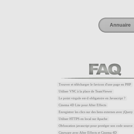
Annuaire
Trouver et télécharger le favicon d'une page en PHP
Utiliser VNC à la place de TeamViewer
Le point virgule est-il obligatoire en Javascript ?
Cinema 4D Lite pour After Effects
Enregistrer les clics sur des liens externes avec jQuery
Utiliser HTTPS en local sur Apache
Obfuscation javascript pour protéger son code source
Cineware avec After Effects et Cinema 4D