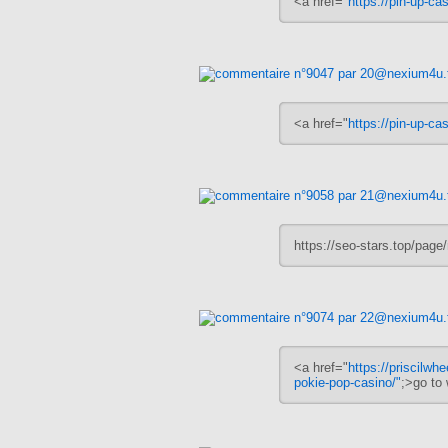
<a href="
https://pin-up-cas
<a href="
https://pin-up-cas
https://seo-stars.top/page
<a href="
https://priscilwh
pokie-pop-casino/"
;>go to