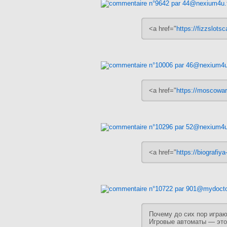
<a href="
https://fizzslotsc
<a href="
https://moscowarb
<a href="
https://biografiya
Почему до сих пор играю
Игровые автоматы — это