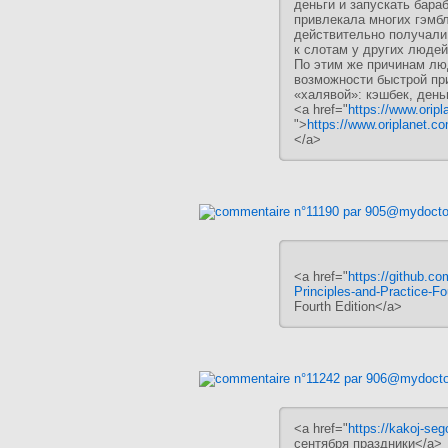
деньги и запускать бара
привлекала многих гэмб
действительно получали 
к слотам у других людей
По этим же причинам лю
возможности быстрой пр
«халявой»: кэшбек, день
<a href="
https://www.oripl
">
https://www.oriplanet.co
</a>
<a href="
https://github.c
Principles-and-Practice-Fo
Fourth Edition</a>
<a href="
https://kakoj-seg
сентября праздники</a>