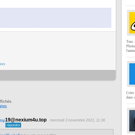
Tuto 
Photo
l'anim
stes
Créer 
dans u
ffichés.
ires
19@nexium4u.top
mercredi 3 novembre 2021, 11:36