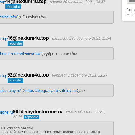
44@nexium4u.top
samedi 20 novembre 2021, 08:37
Anime
la mi
asino.info/"
;>Fizzslots</a>
46@nexium4u.top
dimanche 28 novembre 2021, 11:54
orist.ru/droblenievetok"
;>убрать ветки</a>
52@nexium4u.top
vendredi 3 décembre 2021, 22:27
-pisateley.ru"
;>
https://biografiya-pisateley.ru<
;/a>
901@mydoctorone.ru
jeudi 9 décembre 2021,
22:15
т в онлайн казино
 простейшие аппараты, в которые нужно просто кидать