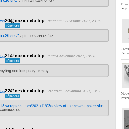
ino26.site/"
;>пин ап казино</a>
Protég
avec 
20@nexium4u.top
mercredi 3 novembre 2021, 20:36
ino26.site/"
;>pin up казино</a>
Commen
d'un 
21@nexium4u.top
jeudi 4 novembre 2021, 18:14
/reyting-seo-kompaniy-ukrainy
22@nexium4u.top
vendredi 5 novembre 2021, 13:17
Modéli
invers
eel8.wordpress.com/2021/11/03/review-of-the-newest-poker-site-
 website</a>