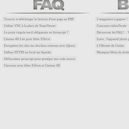
Trouver et télécharger le favicon d'une page en PHP
2 magazines à gagner !
Utiliser VNC à la place de TeamViewer
Concours video2brain
Le point virgule est-il obligatoire en Javascript ?
Découvrez les FAQ !
Cinema 4D Lite pour After Effects
Lytro : l'appareil photo
Enregistrer les clics sur des liens externes avec jQuery
L'Odyssée de Cartier
Utiliser HTTPS en local sur Apache
Musiques libres de droi
Obfuscation javascript pour protéger son code source
Cineware avec After Effects et Cinema 4D