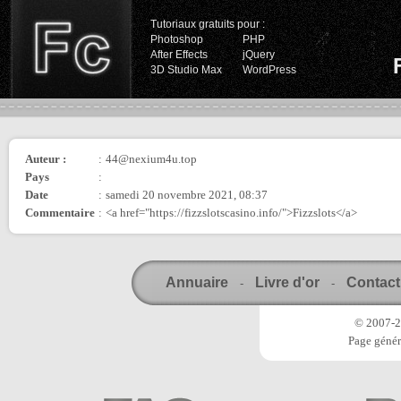
Tutoriaux gratuits pour :
Photoshop
PHP
After Effects
jQuery
3D Studio Max
WordPress
Auteur :
:
44@nexium4u.top
Pays
:
Date
:
samedi 20 novembre 2021, 08:37
Commentaire
:
<a href="https://fizzslotscasino.info/">Fizzslots</a>
Annuaire
Livre d'or
Contact
-
-
© 2007-20
Page génér