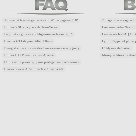
Trouver et télécharger le favicon d'une page en PHP
2 magazines à gagner !
Utiliser VNC à la place de TeamViewer
Concours video2brain
Le point virgule est-il obligatoire en Javascript ?
Découvrez les FAQ !
Cinema 4D Lite pour After Effects
Lytro : l'appareil photo
Enregistrer les clics sur des liens externes avec jQuery
L'Odyssée de Cartier
Utiliser HTTPS en local sur Apache
Musiques libres de droi
Obfuscation javascript pour protéger son code source
Cineware avec After Effects et Cinema 4D