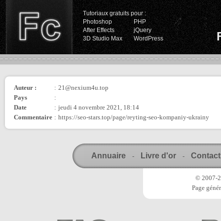
Tutoriaux gratuits pour :
Photoshop
PHP
After Effects
jQuery
3D Studio Max
WordPress
Auteur :
:
21@nexium4u.top
Pays
:
Date
:
jeudi 4 novembre 2021, 18:14
Commentaire
:
https://seo-stars.top/page/reyting-seo-kompaniy-ukrainy
Annuaire
Livre d'or
Contact
-
-
© 2007-20
Page génér