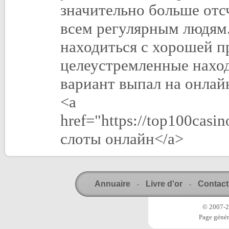
значительно больше от
всем регулярным людям.
находиться с хорошей 
целеустремленные нахо
вариант выпал на онлайн
<a
href="https://top100casi
слоты онлайн</a>
Annuaire
Livre d'or
Contact
-
-
© 2007-20
Page génér