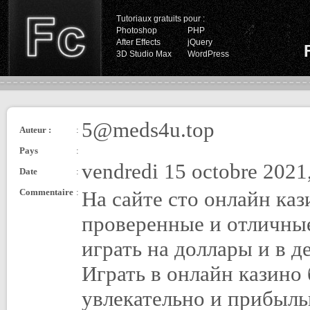
Tutoriaux gratuits pour :
Photoshop
PHP
After Effects
jQuery
3D Studio Max
WordPress
5@meds4u.top
Auteur :
:
Pays
:
vendredi 15 octobre 2021
Date
:
Commentaire
:
На сайте сто онлайн ка
проверенные и отличны
играть на доллары и в д
Играть в онлайн казино 
увлекательно и прибыль