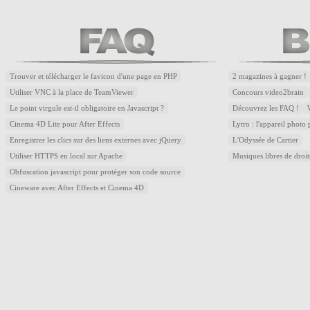
Trouver et télécharger le favicon d'une page en PHP
2 magazines à gagner !
Utiliser VNC à la place de TeamViewer
Concours video2brain
Le point virgule est-il obligatoire en Javascript ?
Découvrez les FAQ !
Cinema 4D Lite pour After Effects
Lytro : l'appareil photo
Enregistrer les clics sur des liens externes avec jQuery
L'Odyssée de Cartier
Utiliser HTTPS en local sur Apache
Musiques libres de droi
Obfuscation javascript pour protéger son code source
Cineware avec After Effects et Cinema 4D