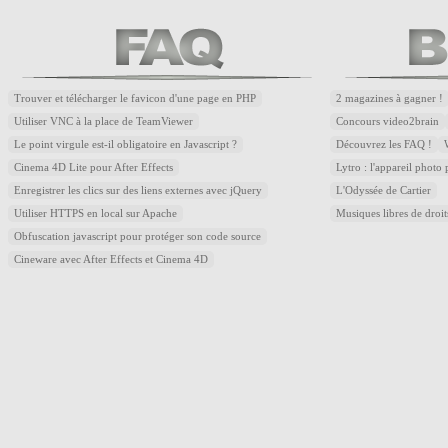
Trouver et télécharger le favicon d'une page en PHP
2 magazines à gagner !
Utiliser VNC à la place de TeamViewer
Concours video2brain
Le point virgule est-il obligatoire en Javascript ?
Découvrez les FAQ !
Cinema 4D Lite pour After Effects
Lytro : l'appareil photo
Enregistrer les clics sur des liens externes avec jQuery
L'Odyssée de Cartier
Utiliser HTTPS en local sur Apache
Musiques libres de droi
Obfuscation javascript pour protéger son code source
Cineware avec After Effects et Cinema 4D