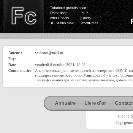
Tutoriaux gratuits pour :
Photoshop
PHP
After Effects
jQuery
3D Studio Max
WordPress
Auteur :
:
wokoroi@mail.ru
Pays
:
Date
:
vendredi 8 octobre 2021, 14:01
Commentaire
:
Аналитические данные от врачей и экспертов о COVID, н
государственные источники Минздрав РФ - https://coronavir
Эта информация для меня была крайне полезна, добавил в 
Annuaire
Livre d'or
Contact
-
-
© 2007-20
Page génér