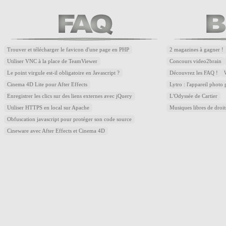
Trouver et télécharger le favicon d'une page en PHP
2 magazines à gagner !
Utiliser VNC à la place de TeamViewer
Concours video2brain
Le point virgule est-il obligatoire en Javascript ?
Découvrez les FAQ !
Cinema 4D Lite pour After Effects
Lytro : l'appareil photo
Enregistrer les clics sur des liens externes avec jQuery
L'Odyssée de Cartier
Utiliser HTTPS en local sur Apache
Musiques libres de droi
Obfuscation javascript pour protéger son code source
Cineware avec After Effects et Cinema 4D