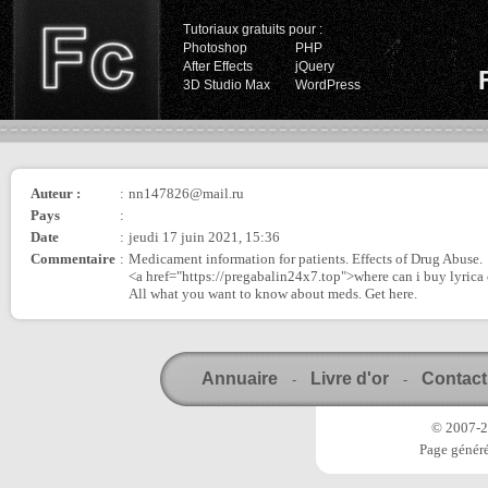
Tutoriaux gratuits pour :
Photoshop
PHP
After Effects
jQuery
3D Studio Max
WordPress
Auteur :
:
nn147826@mail.ru
Pays
:
Date
:
jeudi 17 juin 2021, 15:36
Commentaire
:
Medicament information for patients. Effects of Drug Abuse.
<a href="https://pregabalin24x7.top">where can i buy lyrica
All what you want to know about meds. Get here.
Annuaire
Livre d'or
Contact
-
-
© 2007-20
Page généré