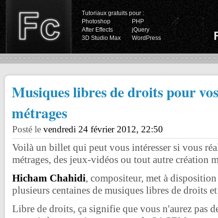
Tutoriaux gratuits pour :
Photoshop
PHP
After Effects
jQuery
3D Studio Max
WordPress
Musiques libres de droits pour vos
métrages
Posté le
vendredi 24 février 2012, 22:50
Voilà un billet qui peut vous intéresser si vous réa
métrages, des jeux-vidéos ou tout autre création 
Hicham Chahidi
, compositeur, met à disposition
plusieurs centaines de musiques libres de droits et 
Libre de droits, ça signifie que vous n'aurez pas de