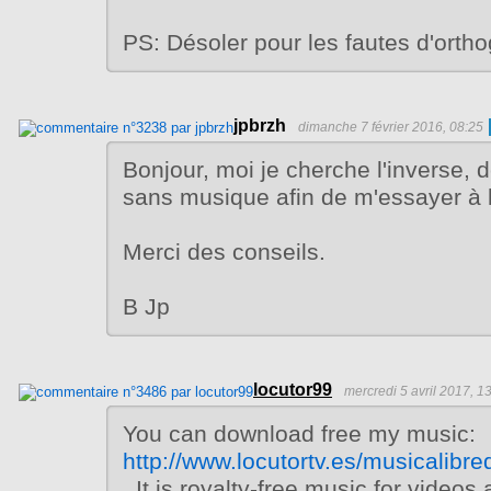
PS: Désoler pour les fautes d'orth
jpbrzh
dimanche 7 février 2016, 08:25
Bonjour, moi je cherche l'inverse, d
sans musique afin de m'essayer à
Merci des conseils.
B Jp
locutor99
mercredi 5 avril 2017, 1
You can download free my music:
http://www.locutortv.es/musicalib
. It is royalty-free music for video