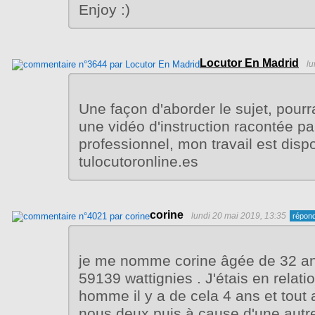
Enjoy :)
Locutor En Madrid
lu
Une façon d'aborder le sujet, pourr
une vidéo d'instruction racontée pa
professionnel, mon travail est disp
tulocutoronline.es
corine
lundi 20 mai 2019, 13:35
je me nomme corine âgée de 32 ans
59139 wattignies . J'étais en relat
homme il y a de cela 4 ans et tout a
nous deux puis à cause d'une autre