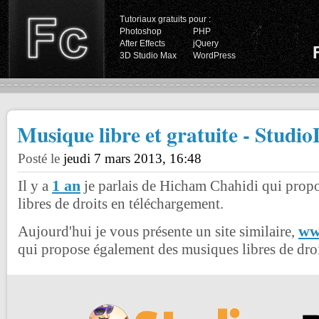
Tutoriaux gratuits pour :
Photoshop
PHP
After Effects
jQuery
3D Studio Max
WordPress
Musique libre et gratuite - Studi
Posté le
jeudi 7 mars 2013, 16:48
1 an
Il y a
je parlais de Hicham Chahidi qui prop
libres de droits en téléchargement.
ww
Aujourd'hui je vous présente un site similaire,
qui propose également des musiques libres de droit