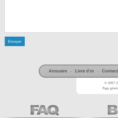
Annuaire
Livre d'or
Contact
-
-
© 2007-20
Page génér