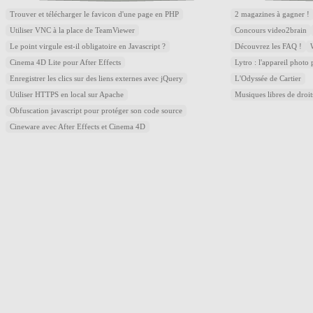
Trouver et télécharger le favicon d'une page en PHP
2 magazines à gagner !
Utiliser VNC à la place de TeamViewer
Concours video2brain
Le point virgule est-il obligatoire en Javascript ?
Découvrez les FAQ !
Cinema 4D Lite pour After Effects
Lytro : l'appareil photo
Enregistrer les clics sur des liens externes avec jQuery
L'Odyssée de Cartier
Utiliser HTTPS en local sur Apache
Musiques libres de droi
Obfuscation javascript pour protéger son code source
Cineware avec After Effects et Cinema 4D