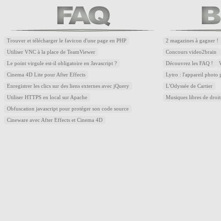
Trouver et télécharger le favicon d'une page en PHP
2 magazines à gagner !
Utiliser VNC à la place de TeamViewer
Concours video2brain
Le point virgule est-il obligatoire en Javascript ?
Découvrez les FAQ !
Cinema 4D Lite pour After Effects
Lytro : l'appareil photo
Enregistrer les clics sur des liens externes avec jQuery
L'Odyssée de Cartier
Utiliser HTTPS en local sur Apache
Musiques libres de droi
Obfuscation javascript pour protéger son code source
Cineware avec After Effects et Cinema 4D