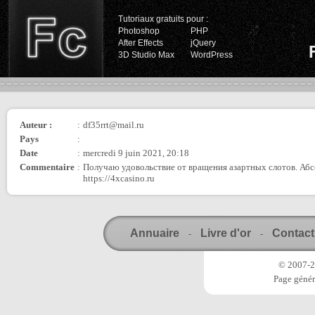
Tutoriaux gratuits pour :
Photoshop
PHP
After Effects
jQuery
3D Studio Max
WordPress
Auteur :
:
df35rrt@mail.ru
Pays
:
Date
:
mercredi 9 juin 2021, 20:18
Commentaire
:
Получаю удовольствие от вращения азартных слотов. Абсо
https://4xcasino.ru
Annuaire
Livre d'or
Contact
-
-
© 2007-20
Page génér