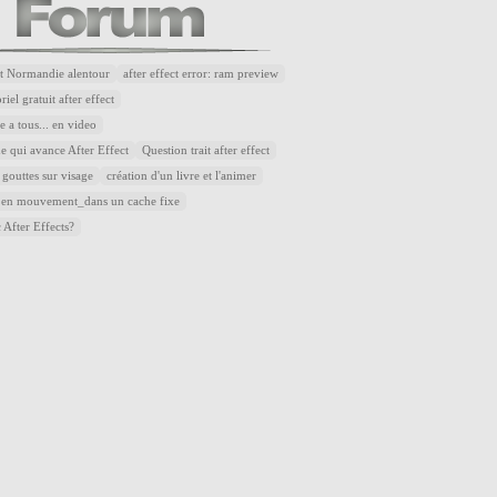
t Normandie alentour
after effect error: ram preview
riel gratuit after effect
 a tous... en video
e qui avance After Effect
Question trait after effect
 gouttes sur visage
création d'un livre et l'animer
 en mouvement_dans un cache fixe
 After Effects?