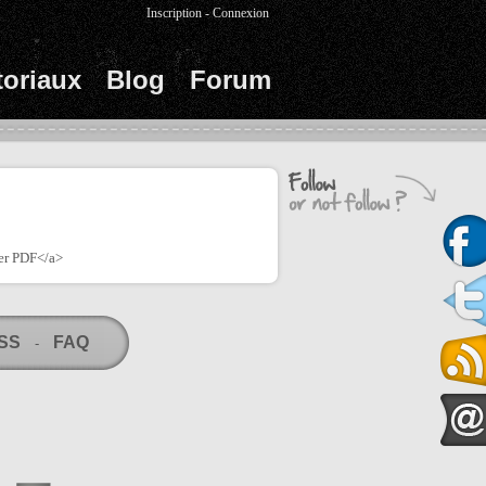
Inscription
-
Connexion
toriaux
Blog
Forum
er PDF</a>
RSS
FAQ
-