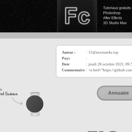
Tutoriaux gratuits 
Photoshop
After Effects
3D Studio Max
Auteur :
:
15@nexium4u.top
Pays
:
Date
:
jeudi 28 octobre 2021, 09:
Commentaire
:
<a href="https://github.
Annuaire