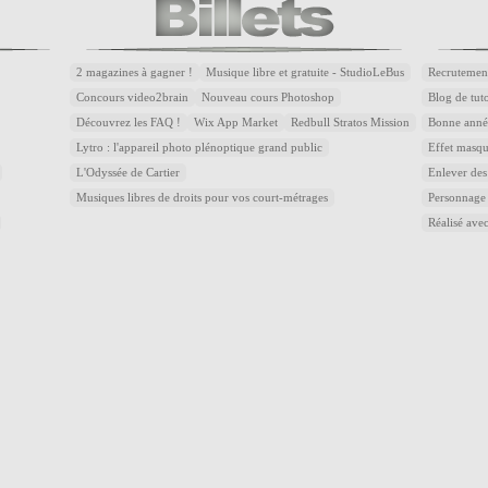
2 magazines à gagner !
Musique libre et gratuite - StudioLeBus
Recrutemen
Concours video2brain
Nouveau cours Photoshop
Blog de tuto
Découvrez les FAQ !
Wix App Market
Redbull Stratos Mission
Bonne année
Lytro : l'appareil photo plénoptique grand public
Effet masqu
L'Odyssée de Cartier
Enlever des
Musiques libres de droits pour vos court-métrages
Personnage
Réalisé avec