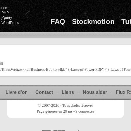
pour :
PHP
jQuery
FAQ
Stockmotion
Tu
WordPress
56
com/KlausWeitzwkker/Business-Books/wiki/48-Laws-of-Power-PDF">48 Laws of Pow
Livre d'or
Contact
Liens
Nous aider
Flux 
-
-
-
-
-
© 2007-2026 - Tous droits réservés
Page générée en 29 ms - 9 connectés