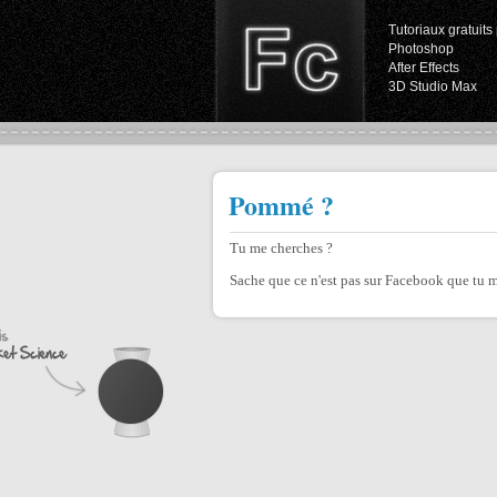
Tutoriaux gratuits 
Photoshop
After Effects
3D Studio Max
Pommé ?
Tu me cherches ?
Sache que ce n'est pas sur Facebook que tu m