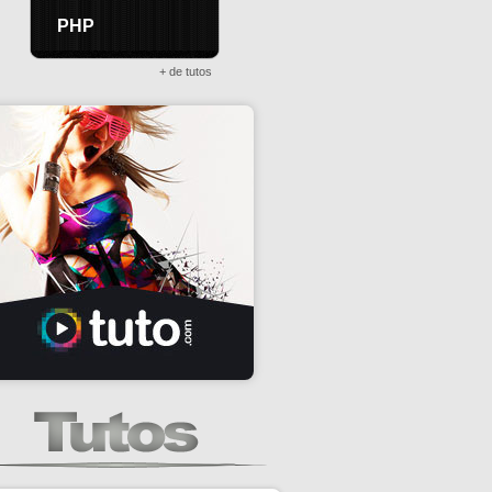
PHP
+ de tutos