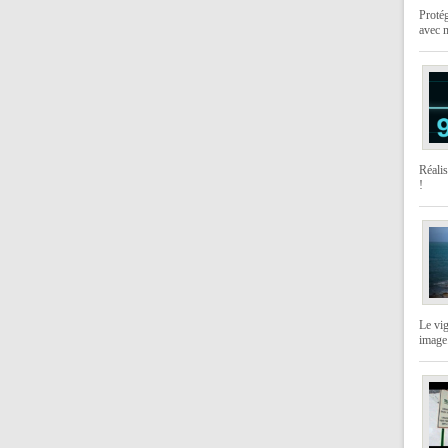
Protég
avec 
Réali
!
Le vi
image