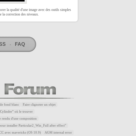
rer la qualité d'une image avec des outils simples
 la correction des niveaux.
RSS
FAQ
-
de fond blanc
Faire clignoter un objet
Cylinder” où le trouver
e rendu d'une composition
our installer Particular2_Win_Full after effect”
t CC avec mavericks (OS 10.9)
AGM internal error