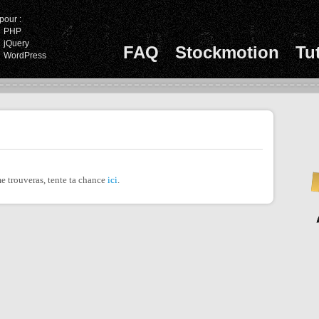
pour :
PHP
jQuery
FAQ
Stockmotion
Tu
WordPress
e trouveras, tente ta chance
ici
.