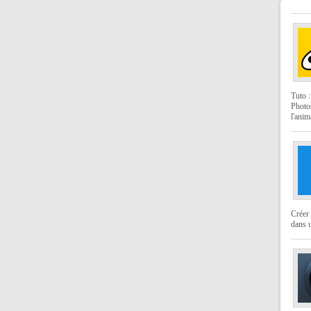
Tuto 
Photo
l'anim
Créer 
dans u