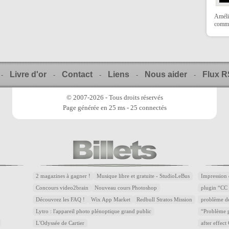
Amélio
comme
Livre d'or
Contact
Liens
Nous aider
Flux 
-
-
-
-
-
© 2007-2026 - Tous droits réservés
Page générée en 25 ms - 25 connectés
2 magazines à gagner !
Musique libre et gratuite - StudioLeBus
Impression 
Concours video2brain
Nouveau cours Photoshop
plugin “CC 
Découvrez les FAQ !
Wix App Market
Redbull Stratos Mission
problème d
Lytro : l'appareil photo plénoptique grand public
“Problème p
L'Odyssée de Cartier
after effec