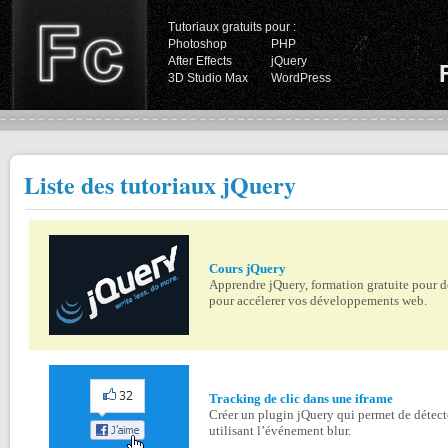
Tutoriaux gratuits pour :
Photoshop
PHP
After Effects
jQuery
3D Studio Max
WordPress
Liste des tutoriaux jQuery
Cours jQuery
Apprendre jQuery, formation gratuite pour d
pour accélerer vos développements web.
Tracking de clic dans une iframe
Créer un plugin jQuery qui permet de détecte
utilisant l’événement blur.