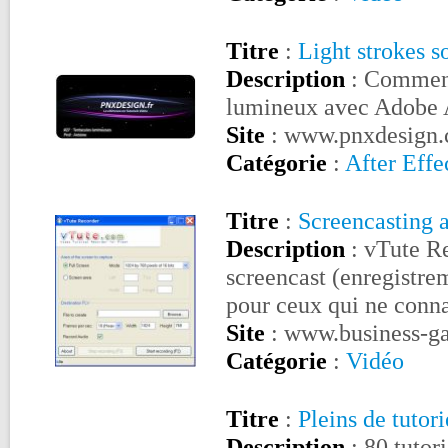
Titre
:
Light strokes 
Description
: Comment 
lumineux avec Adobe Af
Site
: www.pnxdesign
Catégorie
:
After Effe
Titre
:
Screencasting 
Description
: vTute Re
screencast (enregistre
pour ceux qui ne connaî
Site
: www.business-g
Catégorie
:
Vidéo
Titre
:
Pleins de tutor
Description
: 80 tutor