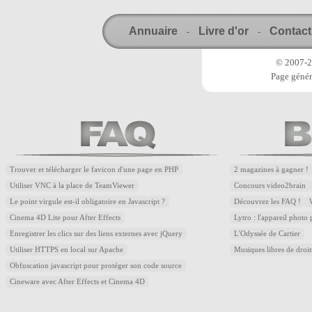
Annuaire
Livre d'or
Contact
-
-
© 2007-20
Page génér
Trouver et télécharger le favicon d'une page en PHP
2 magazines à gagner !
Utiliser VNC à la place de TeamViewer
Concours video2brain
Le point virgule est-il obligatoire en Javascript ?
Découvrez les FAQ !
Cinema 4D Lite pour After Effects
Lytro : l'appareil photo
Enregistrer les clics sur des liens externes avec jQuery
L'Odyssée de Cartier
Utiliser HTTPS en local sur Apache
Musiques libres de droi
Obfuscation javascript pour protéger son code source
Cineware avec After Effects et Cinema 4D