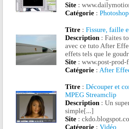
Site
: www.dailymotio
Catégorie
:
Photoshop
Titre
:
Fissure, faille 
Description
: Faites t
avec ce tuto After Effe
effets tels que le goud
Site
: www.post-prod-
Catégorie
:
After Effe
Titre
:
Découper et con
MPEG Streamclip
Description
: Un super
simple[...]
Site
: ckdo.blogspot.c
Catégorie
:
Vidéo