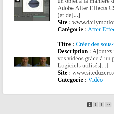
un objet à la manière 
Adobe After Effects C
(et de[...]
Site
: www.dailymotio
Catégorie
:
After Effe
Titre
:
Créer des sous-
Description
: Ajoutez 
vos vidéos grâce à un 
Logiciels utilisés[...]
Site
: www.siteduzero
Catégorie
:
Vidéo
1
2
3
>>