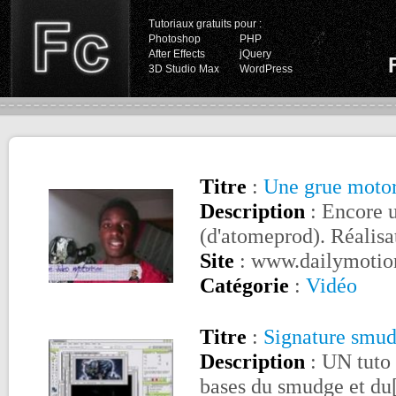
Tutoriaux gratuits pour :
Photoshop
PHP
After Effects
jQuery
3D Studio Max
WordPress
Titre
:
Une grue motor
Description
: Encore u
(d'atomeprod). Réalisat
Site
: www.dailymotio
Catégorie
:
Vidéo
Titre
:
Signature smu
Description
: UN tuto 
bases du smudge et du[