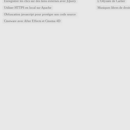
Enregistrer les clics sur des liens externes avec jQuery
L'Odyssée de Cartier
Utiliser HTTPS en local sur Apache
Musiques libres de droi
Obfuscation javascript pour protéger son code source
Cineware avec After Effects et Cinema 4D