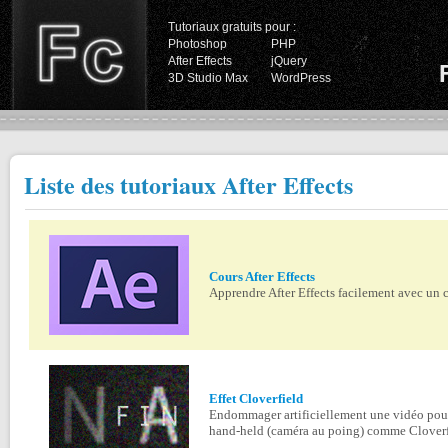
Tutoriaux gratuits pour :
Photoshop
PHP
After Effects
jQuery
3D Studio Max
WordPress
Liste des tutoriaux After Effects
Cours After Effects
Apprendre After Effects facilement avec un 
Effet Cloverfield
Endommager artificiellement une vidéo pour
hand-held (caméra au poing) comme Cloverfi