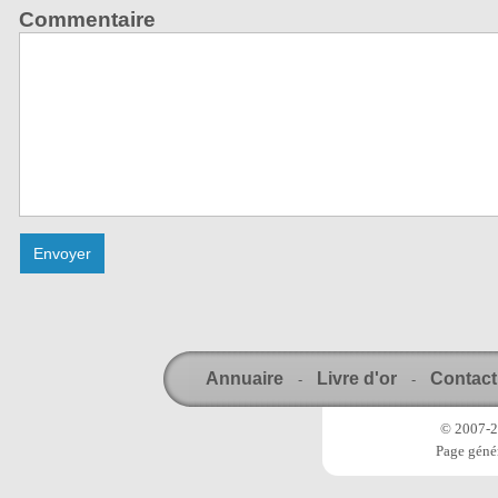
Commentaire
Annuaire
Livre d'or
Contact
-
-
© 2007-20
Page génér