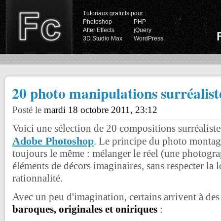
Tutoriaux gratuits pour :
Photoshop
PHP
After Effects
jQuery
3D Studio Max
WordPress
20 photo manipulations surréalist
Posté le
mardi 18 octobre 2011, 23:12
Voici une sélection de 20 compositions surréalistes
Adobe Photoshop
. Le principe du photo montage
toujours le même : mélanger le réel (une photogra
éléments de décors imaginaires, sans respecter la l
rationnalité.
Avec un peu d'imagination, certains arrivent à des 
baroques, originales et oniriques
: