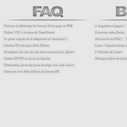
Trouver et télécharger le favicon d'une page en PHP
2 magazines à gagner !
Utiliser VNC à la place de TeamViewer
Concours video2brain
Le point virgule est-il obligatoire en Javascript ?
Découvrez les FAQ !
Cinema 4D Lite pour After Effects
Lytro : l'appareil photo
Enregistrer les clics sur des liens externes avec jQuery
L'Odyssée de Cartier
Utiliser HTTPS en local sur Apache
Musiques libres de droi
Obfuscation javascript pour protéger son code source
Cineware avec After Effects et Cinema 4D