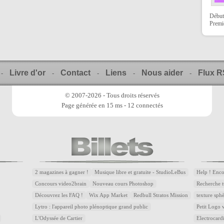
Début
Premi
Livre d'or
Contact
Liens
Nous aider
Flux 
-
-
-
-
-
© 2007-2026 - Tous droits réservés
Page générée en 15 ms - 12 connectés
2 magazines à gagner !
Musique libre et gratuite - StudioLeBus
Help ! Enc
Concours video2brain
Nouveau cours Photoshop
Recherche t
Découvrez les FAQ !
Wix App Market
Redbull Stratos Mission
texture sph
Lytro : l'appareil photo plénoptique grand public
Petit Logo
L'Odyssée de Cartier
Electrocar