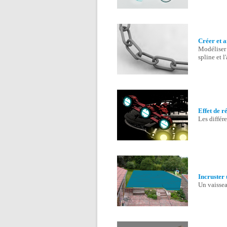
Créer et 
Modéliser 
spline et l
Effet de r
Les différe
Incruster 
Un vaissea