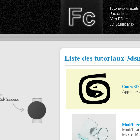
Tutoriaux gratuits 
Photoshop
After Effects
3D Studio Max
Liste des tutoriaux 3d
Cours 3D 
Apprenez à
Modéliser
Modélisati
Max et Me