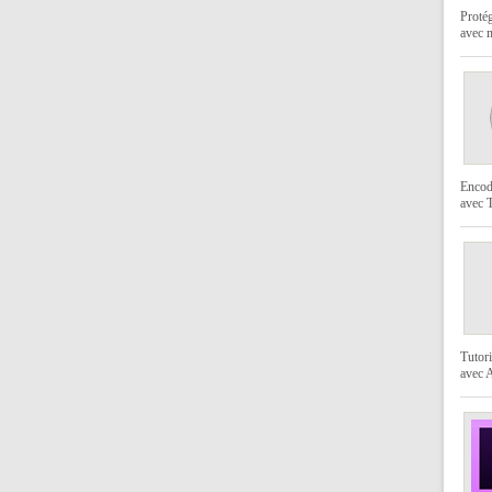
Protég
avec 
Encod
avec
Tutori
avec 