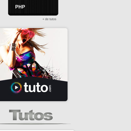
PHP
+ de tutos