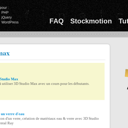
pour :
PHP
jQuery
FAQ
Stockmotion
Tu
WordPress
smax
Studio Max
 utiliser 3D Studio Max avec un cours pour les débutants.
 un verre d'eau
on d'un verre, création de matériaux eau & verre avec 3D Studio
ntal Ray