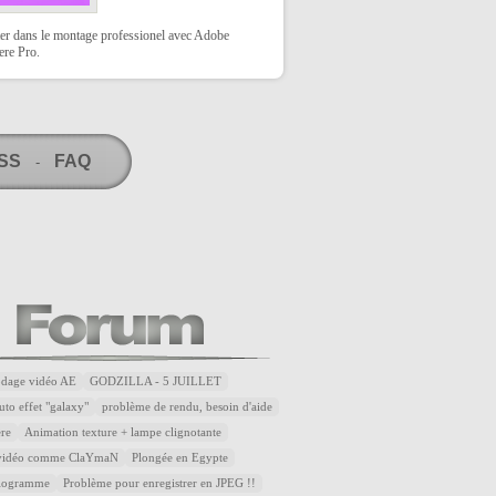
er dans le montage professionel avec Adobe
ere Pro.
RSS
FAQ
-
odage vidéo AE
GODZILLA - 5 JUILLET
uto effet "galaxy"
problème de rendu, besoin d'aide
ère
Animation texture + lampe clignotante
 vidéo comme ClaYmaN
Plongée en Egypte
diogramme
Problème pour enregistrer en JPEG !!