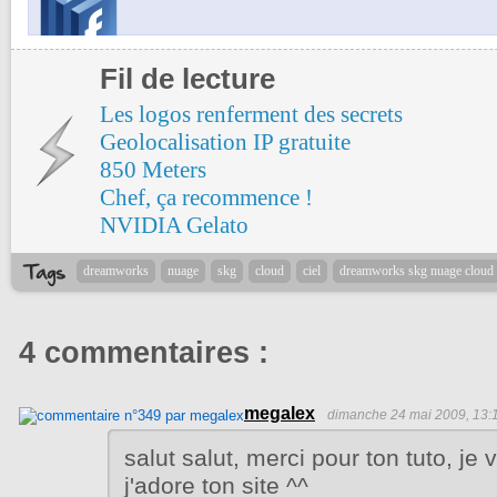
Fil de lecture
Les logos renferment des secrets
Geolocalisation IP gratuite
850 Meters
Chef, ça recommence !
NVIDIA Gelato
dreamworks
nuage
skg
cloud
ciel
dreamworks skg nuage cloud 
4 commentaires :
megalex
dimanche 24 mai 2009, 13:
salut salut, merci pour ton tuto, je 
j'adore ton site ^^