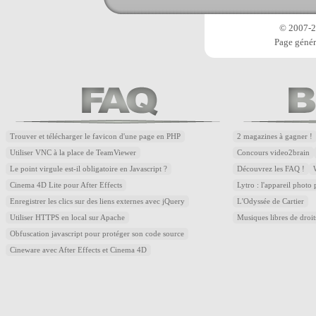
© 2007-20
Page génér
Trouver et télécharger le favicon d'une page en PHP
2 magazines à gagner !
Utiliser VNC à la place de TeamViewer
Concours video2brain
Le point virgule est-il obligatoire en Javascript ?
Découvrez les FAQ !
Cinema 4D Lite pour After Effects
Lytro : l'appareil photo
Enregistrer les clics sur des liens externes avec jQuery
L'Odyssée de Cartier
Utiliser HTTPS en local sur Apache
Musiques libres de droi
Obfuscation javascript pour protéger son code source
Cineware avec After Effects et Cinema 4D