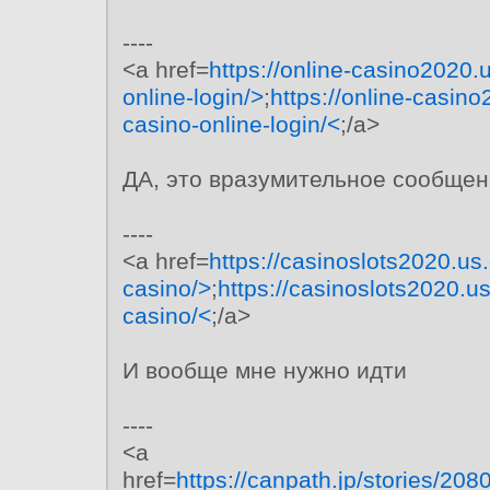
----
<a href=
https://online-casino2020.u
online-login/>
;
https://online-casino
casino-online-login/<
;/a>
ДА, это вразумительное сообще
----
<a href=
https://casinoslots2020.us
casino/>
;
https://casinoslots2020.u
casino/<
;/a>
И вообще мне нужно идти
----
<a
href=
https://canpath.jp/stories/208