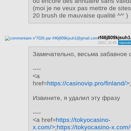
ou encore des annuaire sans valida
(moi je ne veux pas mettre de site
20 brush de mauvaise qualité ^^' )
rf46j809kjsuh
2021, 11:45
Замечательно, весьма забавное
----
<a
href=
https://casinovip.pro/finland/>
;
Извините, я удалил эту фразу
----
<a href=
https://tokyocasino-
x.com/>
;
https://tokyocasino-x.com/