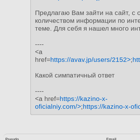
Предлагаю Вам зайти на сайт, с
количеством информации по инт
теме. Для себя я нашел много ин
----
<a
href=
https://avav.jp/users/2152>
;
ht
Какой симпатичный ответ
----
<a href=
https://kazino-x-
oficialniy.com/>
;
https://kazino-x-ofi
Pseudo
Email