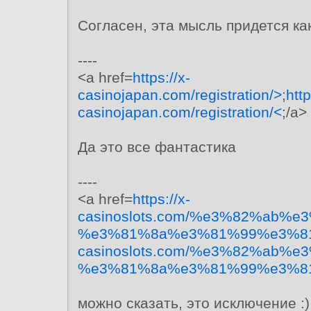
Согласен, эта мысль придется как
----
<a href=
https://x-
casinojapan.com/registration/>
;
http
casinojapan.com/registration/<
;/a>
Да это все фантастика
----
<a href=
https://x-
casinoslots.com/%e3%82%ab
%e3%81%8a%e3%81%99%e3%8
casinoslots.com/%e3%82%ab
%e3%81%8a%e3%81%99%e3%8
можно сказать, это исключение :)