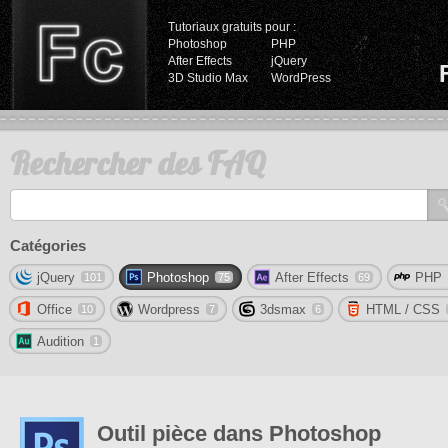
Tutoriaux gratuits pour :
Photoshop
PHP
After Effects
jQuery
3D Studio Max
WordPress
Rechercher des FAQ
Catégories
jQuery
Photoshop
After Effects
PHP
101
75
69
Office
Wordpress
3dsmax
HTML / CSS
10
7
6
Audition
1
Outil pièce dans Photoshop