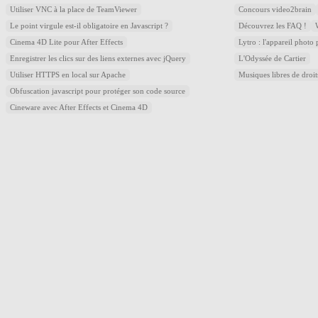
Utiliser VNC à la place de TeamViewer
Concours video2brain
Le point virgule est-il obligatoire en Javascript ?
Découvrez les FAQ !
Cinema 4D Lite pour After Effects
Lytro : l'appareil photo
Enregistrer les clics sur des liens externes avec jQuery
L'Odyssée de Cartier
Utiliser HTTPS en local sur Apache
Musiques libres de droi
Obfuscation javascript pour protéger son code source
Cineware avec After Effects et Cinema 4D