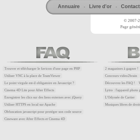
Annuaire
Livre d'or
Contact
-
-
© 2007-20
Page généré
Trouver et télécharger le favicon d'une page en PHP
2 magazines à gagner !
Utiliser VNC à la place de TeamViewer
Concours video2brain
Le point virgule est-il obligatoire en Javascript ?
Découvrez les FAQ !
Cinema 4D Lite pour After Effects
Lytro : l'appareil photo
Enregistrer les clics sur des liens externes avec jQuery
L'Odyssée de Cartier
Utiliser HTTPS en local sur Apache
Musiques libres de droi
Obfuscation javascript pour protéger son code source
Cineware avec After Effects et Cinema 4D