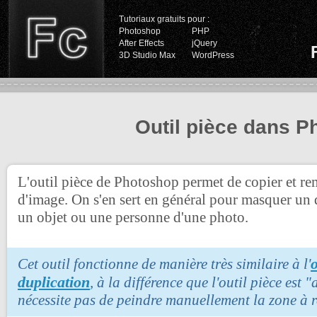
Tutoriaux gratuits pour :
Photoshop
PHP
After Effects
jQuery
3D Studio Max
WordPress
Outil pièce dans 
L'outil pièce de Photoshop permet de copier et re
d'image. On s'en sert en général pour masquer un
un objet ou une personne d'une photo.
Cet outil fonctionne de manière très similaire à l'
duplication
, à la différence que l'outil pièce est 
nécessite pas de peindre manuellement la zone à r