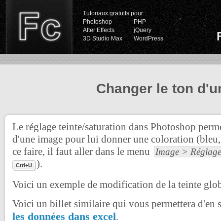
Tutoriaux gratuits pour :
Photoshop
PHP
After Effects
jQuery
3D Studio Max
WordPress
Changer le ton d'
Le réglage teinte/saturation dans Photoshop perme
d'une image pour lui donner une coloration (bleu, 
ce faire, il faut aller dans le menu
Image > Réglages
).
Ctrl+U
Voici un exemple de modification de la teinte glob
Voici un billet similaire qui vous permettera d'en 
les données dans excel
.