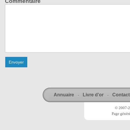
Commentaire
Annuaire
Livre d'or
Contact
-
-
© 2007-20
Page généré