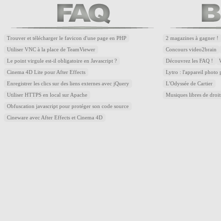
Trouver et télécharger le favicon d'une page en PHP
2 magazines à gagner !
Utiliser VNC à la place de TeamViewer
Concours video2brain
Le point virgule est-il obligatoire en Javascript ?
Découvrez les FAQ !
Cinema 4D Lite pour After Effects
Lytro : l'appareil photo
Enregistrer les clics sur des liens externes avec jQuery
L'Odyssée de Cartier
Utiliser HTTPS en local sur Apache
Musiques libres de droi
Obfuscation javascript pour protéger son code source
Cineware avec After Effects et Cinema 4D