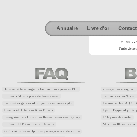
Annuaire
Livre d'or
Contact
-
-
© 2007-20
Page génér
Trouver et télécharger le favicon d'une page en PHP
2 magazines à gagner !
Utiliser VNC à la place de TeamViewer
Concours video2brain
Le point virgule est-il obligatoire en Javascript ?
Découvrez les FAQ !
Cinema 4D Lite pour After Effects
Lytro : l'appareil photo
Enregistrer les clics sur des liens externes avec jQuery
L'Odyssée de Cartier
Utiliser HTTPS en local sur Apache
Musiques libres de droi
Obfuscation javascript pour protéger son code source