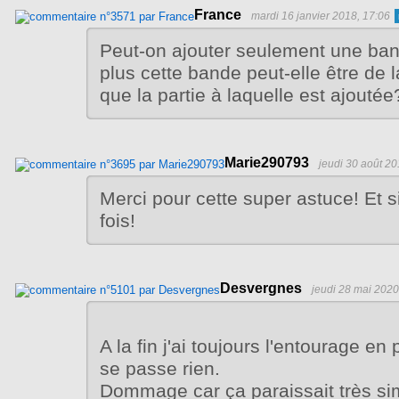
France
mardi 16 janvier 2018, 17:06
Peut-on ajouter seulement une ba
plus cette bande peut-elle être de
que la partie à laquelle est ajoutée
Marie290793
jeudi 30 août 20
Merci pour cette super astuce! Et 
fois!
Desvergnes
jeudi 28 mai 2020
A la fin j'ai toujours l'entourage en po
se passe rien.
Dommage car ça paraissait très si