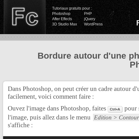
Tutoriaux gratuits pour :
Photoshop
PHP
After Effects
jQuery
3D Studio Max
WordPress
Bordure autour d'une p
P
Dans Photoshop, on peut créer un cadre autour d'
facilement, voici comment faire :
Ouvez l'image dans Photoshop, faites
pour 
Ctrl+A
l'image, puis allez dans le menu
Edition > Contour
s'affiche :