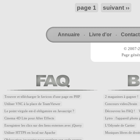
page 1
suivant ››
Annuaire
Livre d'or
Contact
-
-
© 2007-20
Page génér
Trouver et télécharger le favicon d'une page en PHP
2 magazines à gagner !
Utiliser VNC à la place de TeamViewer
Concours video2brain
Le point virgule est-il obligatoire en Javascript ?
Découvrez les FAQ !
Cinema 4D Lite pour After Effects
Lytro : l'appareil photo
Enregistrer les clics sur des liens externes avec jQuery
L'Odyssée de Cartier
Utiliser HTTPS en local sur Apache
Musiques libres de droi
Obfuscation javascript pour protéger son code source