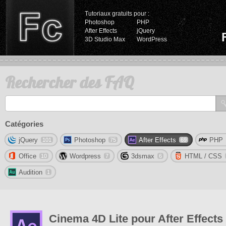
Tutoriaux gratuits pour :
Photoshop
PHP
After Effects
jQuery
3D Studio Max
WordPress
Rechercher des FAQ
Catégories
jQuery
Photoshop
After Effects
PHP
101
75
69
Office
Wordpress
3dsmax
HTML / CSS
10
7
6
Audition
1
Cinema 4D Lite pour After Effects