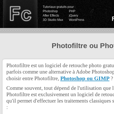
Tutoriaux gratuits pour :
Photoshop
PHP
After Effects
jQuery
3D Studio Max
WordPress
Photofiltre ou Ph
Photofiltre est un logiciel de retouche photo gratu
parfois comme une alternative à Adobe Photoshop.
Photoshop ou GIMP
choisir entre Photofiltre,
?
Comme souvent, tout dépend de l'utilisation que l'
Photofiltre est exclusivement un logiciel de retouc
qu'il permet d'effectuer les traitements classique
: