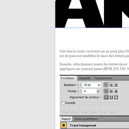
Une fois le texte vectorisé on ne peut plus l'é
est de pouvoir modifier le tracé des lettres p
Ensuite, sélectionnez toutes les lettres (avec 
appliquez un contour jaune (RVB 255 195 