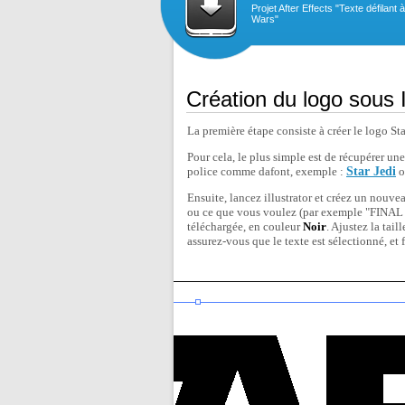
Projet After Effects "Texte défilant à
Wars"
Création du logo sous I
La première étape consiste à créer le logo Sta
Pour cela, le plus simple est de récupérer une
police comme dafont, exemple :
Star Jedi
o
Ensuite, lancez illustrator et créez un nou
ou ce que vous voulez (par exemple "FINAL 
téléchargée, en couleur
Noir
. Ajustez la tail
assurez-vous que le texte est sélectionné, et 