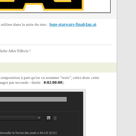
 utiliser dans la suite du tuto :
logo-starwars-finalclap.ai
.
obe After Effects !
e composition à part qu'on va nommer "
texte
", créez donc cette
ages par seconde - durée :
0:02:00:00
) :