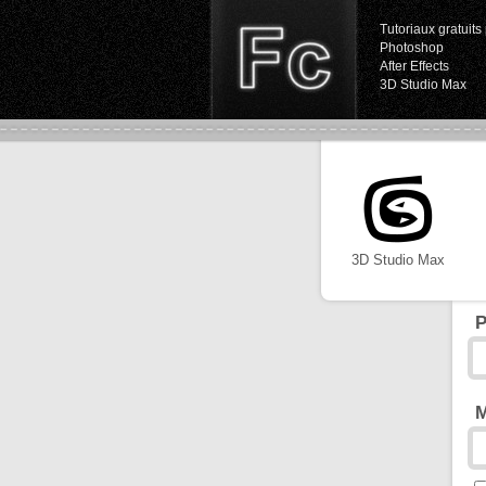
Tutoriaux gratuits 
Photoshop
After Effects
3D Studio Max
3D Studio Max
P
M