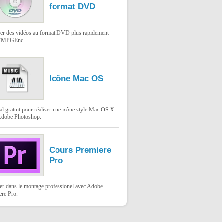
format DVD
er des vidéos au format DVD plus rapidement
 TMPGEnc.
Icône Mac OS
al gratuit pour réaliser une icône style Mac OS X
Adobe Photoshop.
Cours Premiere
Pro
er dans le montage professionel avec Adobe
ere Pro.