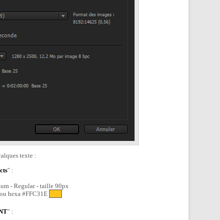
alques texte :
cts
" :
um - Regular - taille 90px
) ou hexa #FFC31E
NT
" :