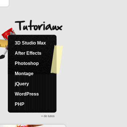
3D Studio Max
After Effects
Photoshop
Montage
jQuery
WordPress
PHP
+ de tutos