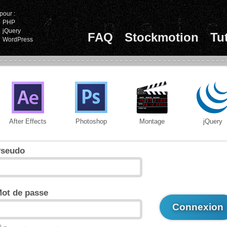
pour :
PHP
jQuery
FAQ
Stockmotion
Tu
WordPress
After Effects
Photoshop
Montage
jQuery
seudo
ot de passe