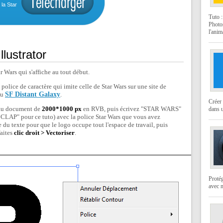
 la Star
Tuto 
Photo
l'anim
llustrator
r Wars qui s'affiche au tout début.
 police de caractère qui imite celle de Star Wars sur une site de
u
SF Distant Galaxy
.
Créer 
veau document de
2000*1000 px
en RVB, puis écrivez "STAR WARS"
dans u
CLAP" pour ce tuto) avec la police Star Wars que vous avez
le du texte pour que le logo occupe tout l'espace de travail, puis
faites
clic droit > Vectoriser
.
Protég
avec 