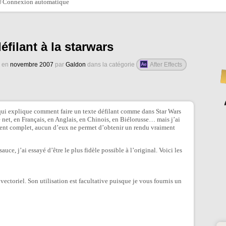
Connexion automatique
éfilant à la starwars
é en
novembre 2007
par
Galdon
dans la catégorie
After Effects
l qui explique comment faire un texte défilant comme dans Star Wars
le net, en Français, en Anglais, en Chinois, en Biélorusse… mais j’ai
ent complet, aucun d’eux ne permet d’obtenir un rendu vraiment
uce, j’ai essayé d’être le plus fidèle possible à l’original. Voici les
vectoriel. Son utilisation est facultative puisque je vous fournis un