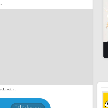
 :
Stockmotion :