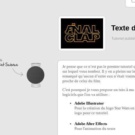
Texte d
Tutoriel publi
Je pense que ce n’est pas le premier tutorie
sur lequel vous tombez. Il y en a pleins sur 
remarqué qu’aucun d’entre eux n’était vraim
proche de celui du film.
C'est pourquoi je vous propose un tuto à ma sa
logiciels que l'on va utiliser :
Adobe Illustrator
Pour la création du logo Star Wars en 
logo pour ce tutoriel.
Adobe After Effects
Pour l'animation du texte