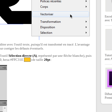
Encod
avec
diter avec l'outil texte, puisqu'il est transformé en tracé. L'avantage
our corriger les défauts éventuels.
Tutori
l'outil
Sélection directe (A)
, représenté par une flèche blanche), puis
avec 
30, hexa #FFC31E
) de taille
20pt
:
Début
Premi