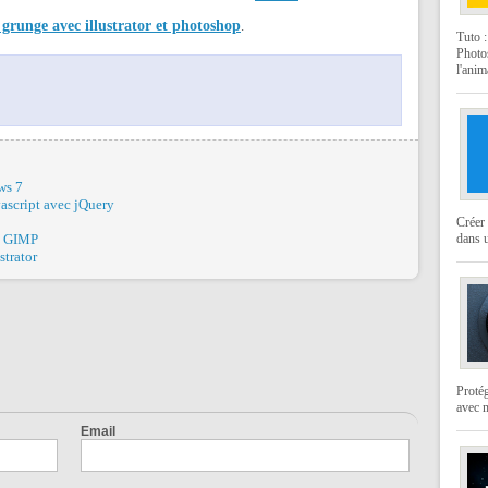
 grunge avec illustrator et photoshop
.
Tuto 
Photo
l'anim
ws 7
vascript avec jQuery
Créer 
dans u
c GIMP
strator
Protég
avec 
Email