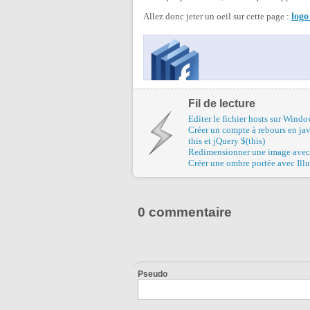
Allez donc jeter un oeil sur cette page :
logo
Fil de lecture
Editer le fichier hosts sur Windo
Créer un compte à rebours en ja
this et jQuery $(this)
Redimensionner une image ave
Créer une ombre portée avec Illu
0 commentaire
Pseudo