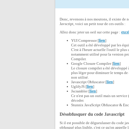
Donc, revenons à nos moutons, il existe de n
Javscript, voici un petit tour de ces outils :
Allez donc jeter un oeil sur cette page :
exce
YUI Compressor [
lien
]
Cet outil a été développé par les équ
C'est à l'heure actuelle l'outil le plus
notamment utilisé pour la version pro
Compiler.
Google Closure Compiler [
lien
]
Le closure compiler a été développé à 
plus léger pour diminuer le temps de 
non utilisé.
Javascript Obfuscator [
lien
]
UglifyJS [
lien
]
Jscrambler [
lien
]
Ce n'est pas un outil mais un service (S
décoder.
Stunnix JavaScript Obfuscator & Enc
Désobfusquer du code Javascript
Si il est possible de dégueulasser du code jav
obfusqué plus lisible, c'est ce qu'on appelle