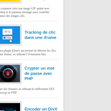
: comment créer une image GIF animé avec
shop et le panneau montage pour contrôler
ation des images-clés.
Tracking de clic
dans une iframe
un plugin jQuery qui permet de détecter les clics
ne iframe, en utilisant l’événement blur.
Crypter un mot
de passe avec
PHP
er des données en utilisant le chiffrement AES
mcrypt en PHP
Encoder en DivX