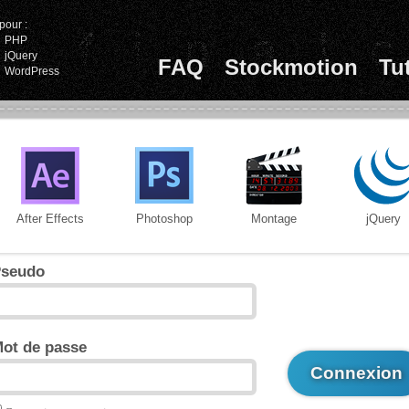
pour :
PHP
jQuery
FAQ
Stockmotion
Tu
WordPress
After Effects
Photoshop
Montage
jQuery
seudo
ot de passe