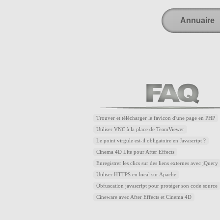
Annuaire
Trouver et télécharger le favicon d'une page en PHP
Utiliser VNC à la place de TeamViewer
Le point virgule est-il obligatoire en Javascript ?
Cinema 4D Lite pour After Effects
Enregistrer les clics sur des liens externes avec jQuery
Utiliser HTTPS en local sur Apache
Obfuscation javascript pour protéger son code source
Cineware avec After Effects et Cinema 4D