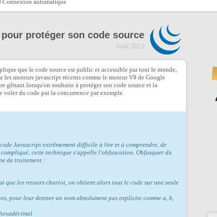
Connexion automatique
 pour protéger son code source
Août 2013
mplique que le code source est public et accessible par tout le monde,
t par les moteurs javascript récents comme le moteur V8 de Google
 gênant lorsqu'on souhaite à protéger son code source et la
ire voler du code par la concurrence par exemple.
 code Javascript extrêmement difficile à lire et à comprendre, de
 compliqué, cette technique s'appelle l'obfuscation. Obfusquer du
pe de traitement :
i que les retours chariot, on obtient alors tout le code sur une seule
ons, pour leur donner un nom absolument pas explicite comme a, b,
 hexadécimal