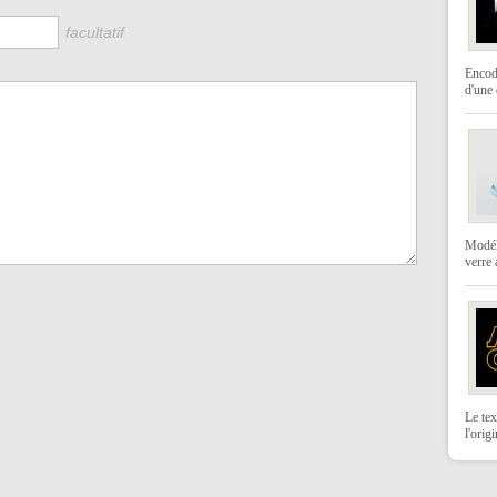
facultatif
Encod
d'une 
Modéli
verre
Le tex
l'orig