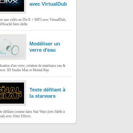
avec VirtualDub
er une vidéo en DivX + MP3 avec VirtualDub,
éfficacité bien réelle.
Modéliser un
verre d'eau
sation d'un verre, création de matériaux eau &
 avec 3D Studio Max et Mental Ray
Texte défilant à
la starwars
te défilant comme dans Star Wars (très fidéle à
inal) avec After Effects.