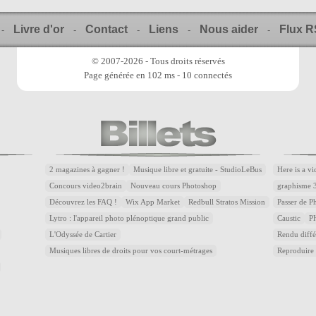
Livre d'or
Contact
Liens
Nous aider
Flux 
-
-
-
-
-
© 2007-2026 - Tous droits réservés
Page générée en 102 ms - 10 connectés
2 magazines à gagner !
Musique libre et gratuite - StudioLeBus
Here is a v
Concours video2brain
Nouveau cours Photoshop
graphisme 
Découvrez les FAQ !
Wix App Market
Redbull Stratos Mission
Passer de 
Lytro : l'appareil photo plénoptique grand public
Caustic
P
L'Odyssée de Cartier
Rendu diffé
Musiques libres de droits pour vos court-métrages
Reproduire 