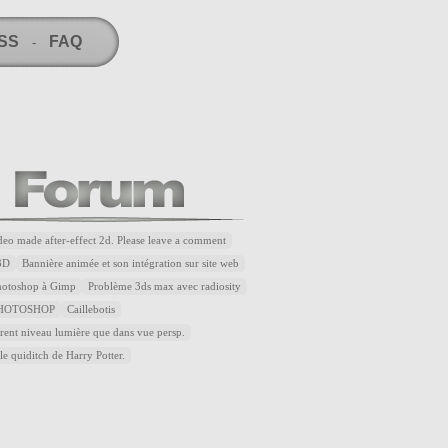
RSS
FAQ
-
ideo made after-effect 2d. Please leave a comment
3D
Bannière animée et son intégration sur site web
Photoshop à Gimp
Problème 3ds max avec radiosity
HOTOSHOP
Caillebotis
rent niveau lumière que dans vue persp.
le quiditch de Harry Potter.