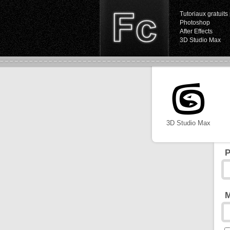
Tutoriaux gratuits 
Photoshop
After Effects
3D Studio Max
3D Studio Max
P
M