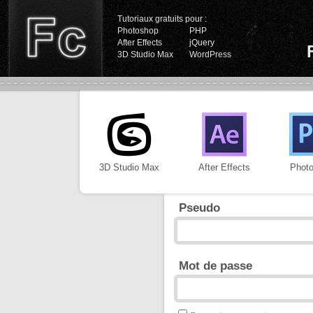
Tutoriaux gratuits pour :
Photoshop
PHP
After Effects
jQuery
3D Studio Max
WordPress
3D Studio Max
After Effects
Phot
Pseudo
Mot de passe