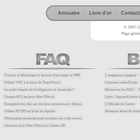
Annuaire
Livre d'or
Contact
-
-
© 2007-20
Page génér
Trouver et télécharger le favicon d'une page en PHP
2 magazines à gagner !
Utiliser VNC à la place de TeamViewer
Concours video2brain
Le point virgule est-il obligatoire en Javascript ?
Découvrez les FAQ !
Cinema 4D Lite pour After Effects
Lytro : l'appareil photo
Enregistrer les clics sur des liens externes avec jQuery
L'Odyssée de Cartier
Utiliser HTTPS en local sur Apache
Musiques libres de droi
Obfuscation javascript pour protéger son code source
Cineware avec After Effects et Cinema 4D