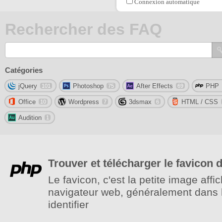
Connexion automatique
Rechercher des FAQ
Catégories
jQuery
Photoshop
After Effects
PHP
101
75
69
Office
Wordpress
3dsmax
HTML / CSS
10
7
6
Audition
1
Trouver et télécharger le favicon
Le favicon, c'est la petite image affi
navigateur web, généralement dans l
identifier