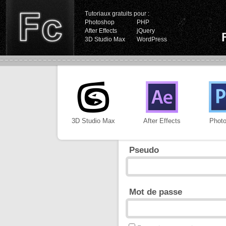
Tutoriaux gratuits pour :
Photoshop
PHP
After Effects
jQuery
3D Studio Max
WordPress
3D Studio Max
After Effects
Phot
Pseudo
Mot de passe