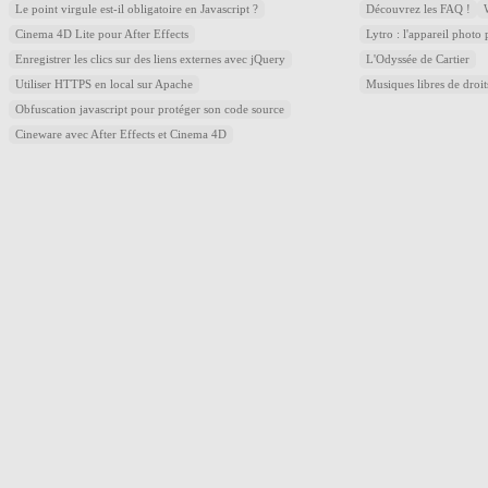
Le point virgule est-il obligatoire en Javascript ?
Découvrez les FAQ !
Cinema 4D Lite pour After Effects
Lytro : l'appareil photo
Enregistrer les clics sur des liens externes avec jQuery
L'Odyssée de Cartier
Utiliser HTTPS en local sur Apache
Musiques libres de droi
Obfuscation javascript pour protéger son code source
Cineware avec After Effects et Cinema 4D