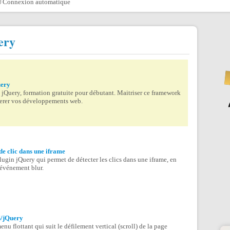
Connexion automatique
ery
uery
jQuery, formation gratuite pour débutant. Maitriser ce framework
erer vos développements web.
e clic dans une iframe
lugin jQuery qui permet de détecter les clics dans une iframe, en
l’événement blur.
/jQuery
nu flottant qui suit le défilement vertical (scroll) de la page