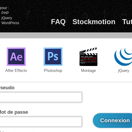
pour :
PHP
jQuery
FAQ
Stockmotion
Tu
WordPress
After Effects
Photoshop
Montage
jQuery
seudo
ot de passe