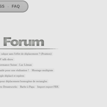
RSS
FAQ
-
 calque sans l'effet de déplacement ? (Position)
V talk-show
Hermance Suisse - Lac Léman
ide pour une réalisation !
Montage multipiste
ègle déplacé et repères
 pour déplacement homogène de rectangles
uto Dreamworks
Barbe à Papa
Import export FBX