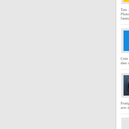
Tuto 
Photo
l'anim
Créer 
dans u
Protég
avec 