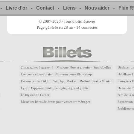
Livre d'or
Contact
Liens
Nous aider
Flux 
-
-
-
-
-
© 2007-2026 - Tous droits réservés
Page générée en 28 ms - 14 connectés
2 magazines à gagner !
Musique libre et gratuite - StudioLeBus
Déplacer un
Concours video2brain
Nouveau cours Photoshop
Habillage T
Découvrez les FAQ !
Wix App Market
Redbull Stratos Mission
Plongée à 
Lytro : l'appareil photo plénoptique grand public
Demande d'a
L'Odyssée de Cartier
zero de la r
Musiques libres de droits pour vos court-métrages
Expression
Problème t