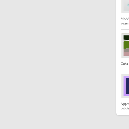
Modéli
verre
Créer 
Appre
débuta