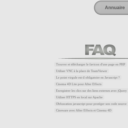
Annuaire
Trouver et télécharger le favicon d'une page en PHP
Utiliser VNC à la place de TeamViewer
Le point virgule est-il obligatoire en Javascript ?
Cinema 4D Lite pour After Effects
Enregistrer les clics sur des liens externes avec jQuery
Utiliser HTTPS en local sur Apache
Obfuscation javascript pour protéger son code source
Cineware avec After Effects et Cinema 4D