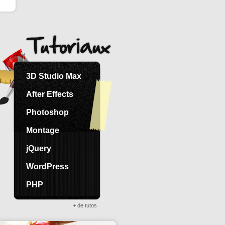
3D Studio Max
After Effects
Photoshop
Montage
jQuery
WordPress
PHP
+ de tutos