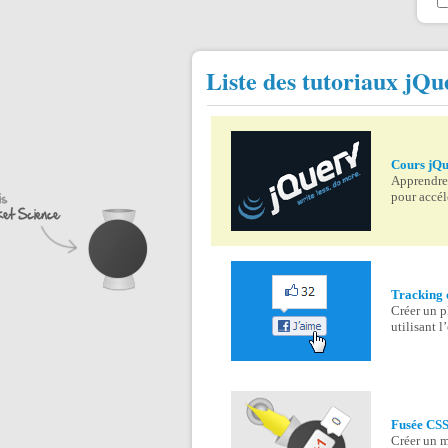
Liste des tutoriaux jQu
Cours jQ
Apprendre 
pour accél
Tracking d
Créer un p
utilisant 
Fusée CSS
Créer un me