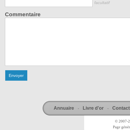
facultatif
Commentaire
Annuaire
Livre d'or
Contact
-
-
© 2007-20
Page génér