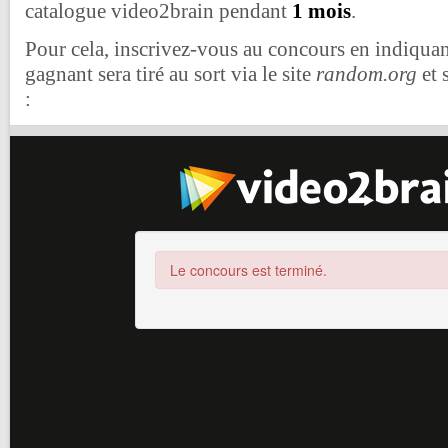
catalogue video2brain pendant
1 mois
.
Pour cela, inscrivez-vous au concours en indiquan
gagnant sera tiré au sort via le site
random.org
et 
: