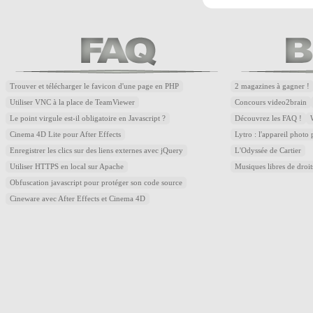
Trouver et télécharger le favicon d'une page en PHP
2 magazines à gagner !
Utiliser VNC à la place de TeamViewer
Concours video2brain
Le point virgule est-il obligatoire en Javascript ?
Découvrez les FAQ !
Cinema 4D Lite pour After Effects
Lytro : l'appareil photo
Enregistrer les clics sur des liens externes avec jQuery
L'Odyssée de Cartier
Utiliser HTTPS en local sur Apache
Musiques libres de droi
Obfuscation javascript pour protéger son code source
Cineware avec After Effects et Cinema 4D