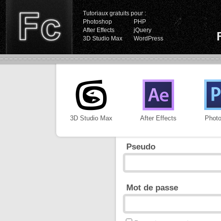
Tutoriaux gratuits pour :
Photoshop
PHP
After Effects
jQuery
3D Studio Max
WordPress
3D Studio Max
After Effects
Phot
Pseudo
Mot de passe