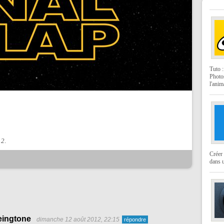
Tuto 
Photo
l'anim
12
.
Créer 
dans u
eingtone
dimanche 12 août 2012, 22:15