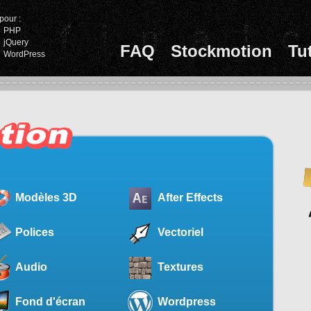
pour :
PHP
jQuery
FAQ
Stockmotion
Tu
WordPress
Modèles 3D
After Effects
Polices
Vectoriel
Audio
Textures
Fond d'écran
Wordpress