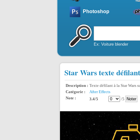
Photoshop
Ex: Voiture blender
Star Wars texte défilan
Description :
Texte défilant à la Star Wars su
Catégorie :
After Effects
Note :
3.4/5
/5