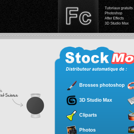
Tutoriaux gratuits 
Photoshop
After Effects
3D Studio Max
Brosses photoshop
3D Studio Max
Cliparts
Photos