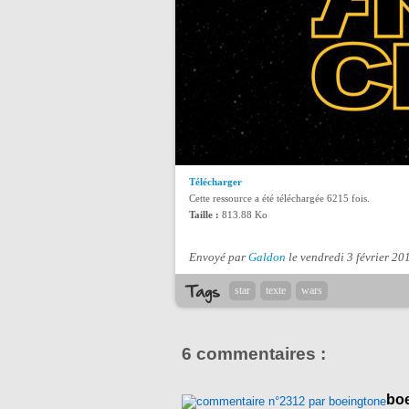
Télécharger
Cette ressource a été téléchargée 6215 fois.
Taille :
813.88 Ko
Envoyé par
Galdon
le vendredi 3 février 20
star
texte
wars
6 commentaires :
bo