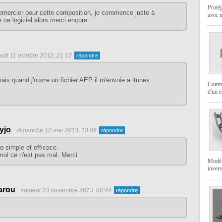
Protég
remercier pour cette composition, je commence juste à
avec 
ce logiciel alors merci encore
eudi 11 octobre 2012, 21:17
 mais quand j'ouvre un fichier AEP il m'envoie a itunes
Commen
d'un 
yjo
dimanche 12 mai 2013, 18:06
o simple et efficace.
oi ce n'est pas mal. Merci
Modéli
invers
arou
samedi 23 novembre 2013, 08:44