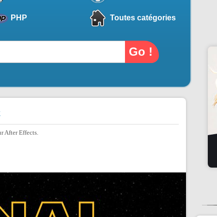
PHP
Toutes catégories
t
r After Effects.