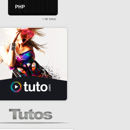
PHP
+ de tutos