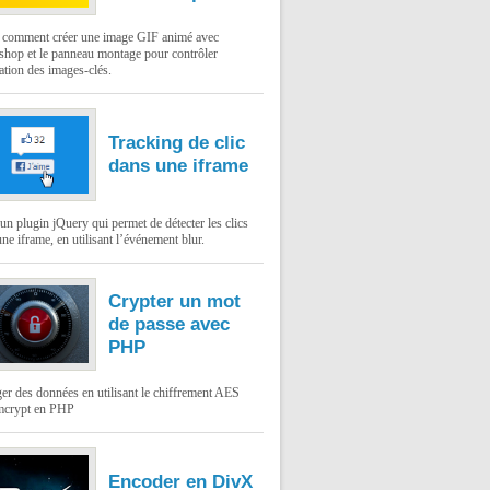
: comment créer une image GIF animé avec
shop et le panneau montage pour contrôler
ation des images-clés.
Tracking de clic
dans une iframe
un plugin jQuery qui permet de détecter les clics
ne iframe, en utilisant l’événement blur.
Crypter un mot
de passe avec
PHP
er des données en utilisant le chiffrement AES
mcrypt en PHP
Encoder en DivX