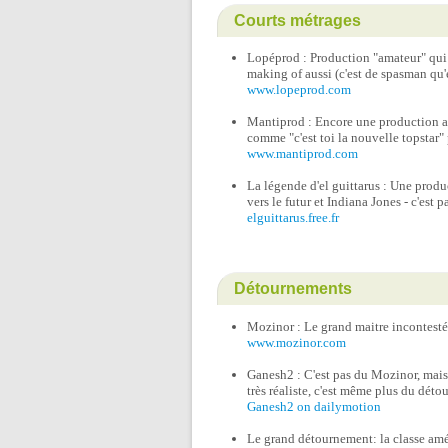
Courts métrages
Lopéprod : Production "amateur" qui a
making of aussi (c'est de spasman qu'es
www.lopeprod.com
Mantiprod : Encore une production ama
comme "c'est toi la nouvelle topstar"
www.mantiprod.com
La légende d'el guittarus : Une produ
vers le futur et Indiana Jones - c'est
elguittarus.free.fr
Détournements
Mozinor : Le grand maitre incontest
www.mozinor.com
Ganesh2 : C'est pas du Mozinor, mais 
très réaliste, c'est même plus du détou
Ganesh2 on dailymotion
Le grand détournement: la classe améri