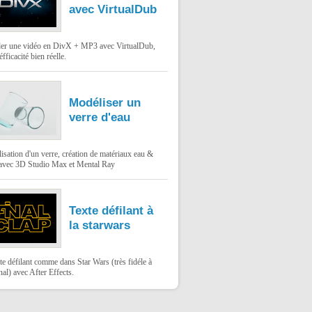
avec VirtualDub
er une vidéo en DivX + MP3 avec VirtualDub,
éfficacité bien réelle.
Modéliser un
verre d'eau
sation d'un verre, création de matériaux eau &
 avec 3D Studio Max et Mental Ray
Texte défilant à
la starwars
te défilant comme dans Star Wars (très fidéle à
inal) avec After Effects.