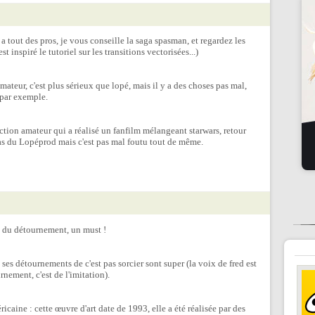
 tout des pros, je vous conseille la saga spasman, et regardez les
t inspiré le tutoriel sur les transitions vectorisées...)
teur, c'est plus sérieux que lopé, mais il y a des choses pas mal,
 par exemple.
ction amateur qui a réalisé un fanfilm mélangeant starwars, retour
 pas du Lopéprod mais c'est pas mal foutu tout de même.
é du détournement, un must !
ses détournements de c'est pas sorcier sont super (la voix de fred est
rnement, c'est de l'imitation).
caine : cette œuvre d'art date de 1993, elle a été réalisée par des