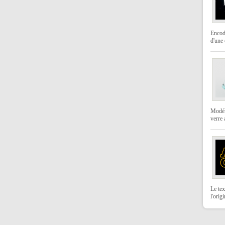
Encod
d'une 
Modéli
verre
Le tex
l'orig