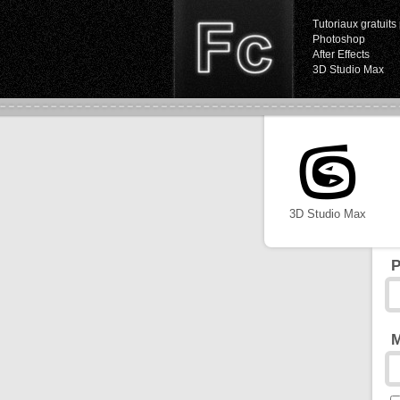
Tutoriaux gratuits 
Photoshop
After Effects
3D Studio Max
3D Studio Max
P
M