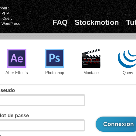
pour :
PHP
jQuery
FAQ
Stockmotion
Tu
WordPress
After Effects
Photoshop
Montage
jQuery
seudo
ot de passe