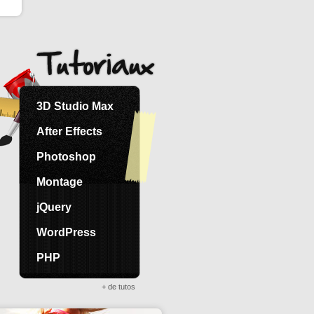
3D Studio Max
After Effects
Photoshop
Montage
jQuery
WordPress
PHP
+ de tutos