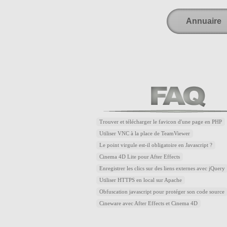
Annuaire
Trouver et télécharger le favicon d'une page en PHP
Utiliser VNC à la place de TeamViewer
Le point virgule est-il obligatoire en Javascript ?
Cinema 4D Lite pour After Effects
Enregistrer les clics sur des liens externes avec jQuery
Utiliser HTTPS en local sur Apache
Obfuscation javascript pour protéger son code source
Cineware avec After Effects et Cinema 4D