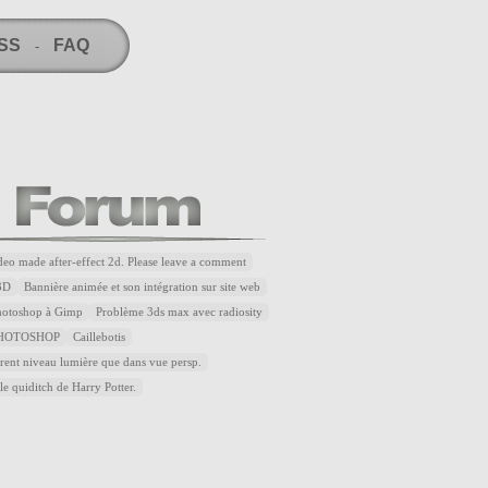
RSS
FAQ
-
ideo made after-effect 2d. Please leave a comment
3D
Bannière animée et son intégration sur site web
Photoshop à Gimp
Problème 3ds max avec radiosity
HOTOSHOP
Caillebotis
rent niveau lumière que dans vue persp.
le quiditch de Harry Potter.