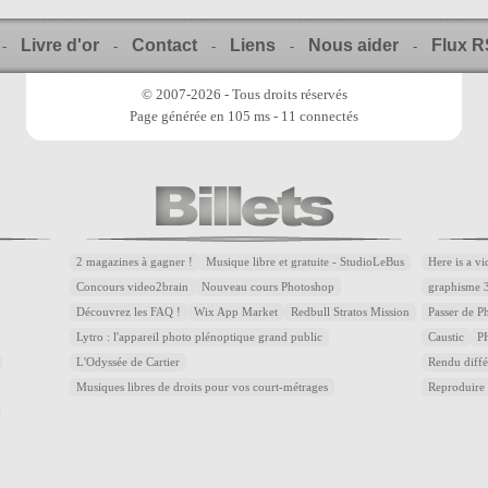
Livre d'or
Contact
Liens
Nous aider
Flux 
-
-
-
-
-
© 2007-2026 - Tous droits réservés
Page générée en 105 ms - 11 connectés
2 magazines à gagner !
Musique libre et gratuite - StudioLeBus
Here is a v
Concours video2brain
Nouveau cours Photoshop
graphisme 
Découvrez les FAQ !
Wix App Market
Redbull Stratos Mission
Passer de 
Lytro : l'appareil photo plénoptique grand public
Caustic
P
L'Odyssée de Cartier
Rendu diffé
Musiques libres de droits pour vos court-métrages
Reproduire 