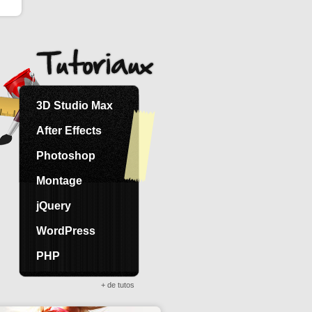
3D Studio Max
After Effects
Photoshop
Montage
jQuery
WordPress
PHP
+ de tutos