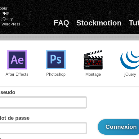
pour :
PHP
jQuery
FAQ
Stockmotion
Tu
WordPress
After Effects
Photoshop
Montage
jQuery
seudo
ot de passe