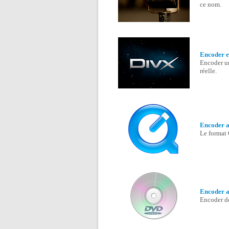
ce nom.
Encoder e
Encoder un
réelle.
Encoder 
Le format 
Encoder 
Encoder d