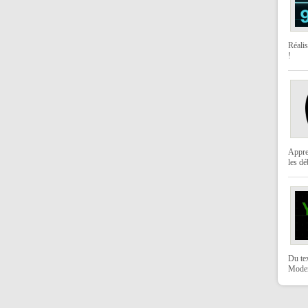
Réali
!
Appre
les dé
Du te
Moder