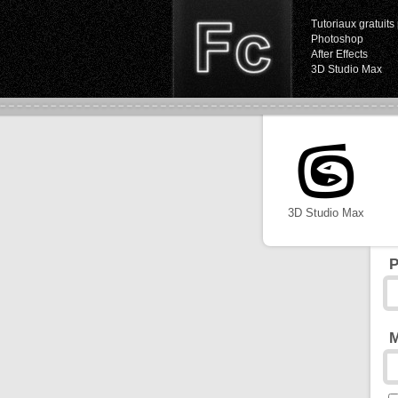
Tutoriaux gratuits 
Photoshop
After Effects
3D Studio Max
3D Studio Max
P
M