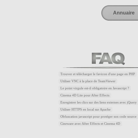
Annuaire
Trouver et télécharger le favicon d'une page en PHP
Utiliser VNC à la place de TeamViewer
Le point virgule est-il obligatoire en Javascript ?
Cinema 4D Lite pour After Effects
Enregistrer les clics sur des liens externes avec jQuery
Utiliser HTTPS en local sur Apache
Obfuscation javascript pour protéger son code source
Cineware avec After Effects et Cinema 4D