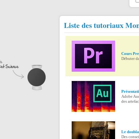
Liste des tutoriaux Mo
Cours Pre
Débuter da
Présentat
Adobe Audi
des artefac
Le doubla
Des conseil