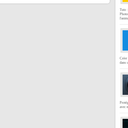
Tuto 
Photo
l'anim
Créer 
dans u
Protég
avec 