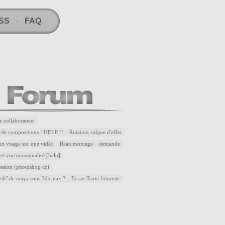
RSS
FAQ
-
e collaborateur
 de compositions ! HELP !!
Rotation calque d'effet
n visage sur une vidéo
Beau montage
demande
et vue personnalisé [help]
ssion (photoshop cc)
esh" de maya sous 3ds max ?
Ecran Texte futuriste