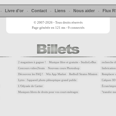
Livre d'or
Contact
Liens
Nous aider
Flux 
-
-
-
-
-
© 2007-2026 - Tous droits réservés
Page générée en 121 ms - 9 connectés
2 magazines à gagner !
Musique libre et gratuite - StudioLeBus
recherche d
Concours video2brain
Nouveau cours Photoshop
Imbrication
Découvrez les FAQ !
Wix App Market
Redbull Stratos Mission
Remplacer u
Lytro : l'appareil photo plénoptique grand public
Calques 3D 
L'Odyssée de Cartier
Écran/impre
Musiques libres de droits pour vos court-métrages
"transfer m