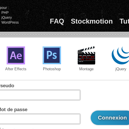
pour :
PHP
jQuery
FAQ
Stockmotion
Tu
WordPress
After Effects
Photoshop
Montage
jQuery
seudo
ot de passe