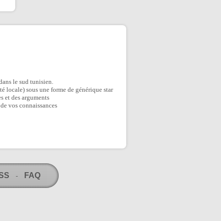
 dans le sud tunisien.
ité locale) sous une forme de générique star
es et des arguments
t de vos connaissances
RSS
FAQ
-