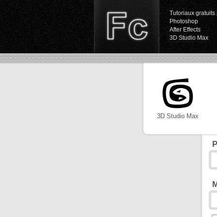
Tutoriaux gratuits 
Photoshop
After Effects
3D Studio Max
3D Studio Max
P
M