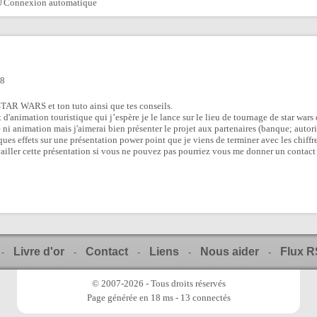
Connexion automatique
58
STAR WARS et ton tuto ainsi que tes conseils.
t d'animation touristique qui j’espère je le lance sur le lieu de tournage de star wars
 ni animation mais j'aimerai bien présenter le projet aux partenaires (banque; autor
ues effets sur une présentation power point que je viens de terminer avec les chiffr
vailler cette présentation si vous ne pouvez pas pourriez vous me donner un contac
Livre d'or
Contact
Liens
Nous aider
Flux 
-
-
-
-
-
© 2007-2026 - Tous droits réservés
Page générée en 18 ms - 13 connectés