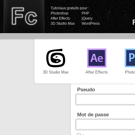
Tutoriaux gratuits pour :
Photoshop
PHP
After Effects
jQuery
3D Studio Max
WordPress
3D Studio Max
After Effects
Phot
Pseudo
Mot de passe