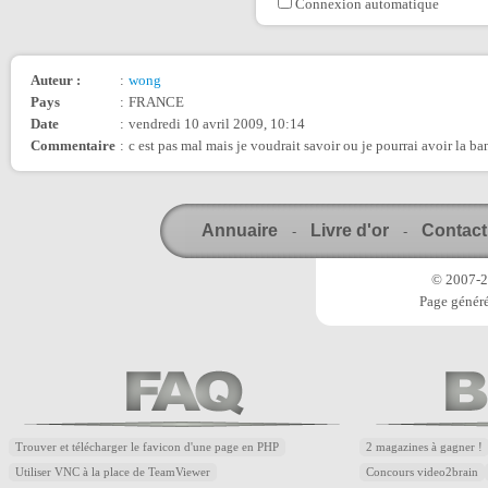
Connexion automatique
Auteur :
:
wong
Pays
:
FRANCE
Date
:
vendredi 10 avril 2009, 10:14
Commentaire
:
c est pas mal mais je voudrait savoir ou je pourrai avoir la ba
Annuaire
Livre d'or
Contact
-
-
© 2007-20
Page généré
Trouver et télécharger le favicon d'une page en PHP
2 magazines à gagner !
Utiliser VNC à la place de TeamViewer
Concours video2brain