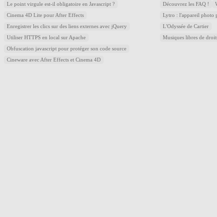
Le point virgule est-il obligatoire en Javascript ?
Découvrez les FAQ !
Cinema 4D Lite pour After Effects
Lytro : l'appareil photo
Enregistrer les clics sur des liens externes avec jQuery
L'Odyssée de Cartier
Utiliser HTTPS en local sur Apache
Musiques libres de droi
Obfuscation javascript pour protéger son code source
Cineware avec After Effects et Cinema 4D