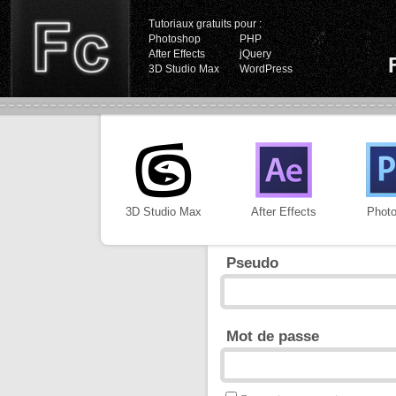
Tutoriaux gratuits pour :
Photoshop
PHP
After Effects
jQuery
3D Studio Max
WordPress
3D Studio Max
After Effects
Phot
Pseudo
Mot de passe