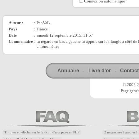
Connexion automatique
Auteur :
:
PanValk
Pays
:
France
Date
:
samedi 12 septembre 2015, 11:57
Commentaire
:
tu regarde en bas a gauche tu appuie sur le triangle a côté de l
chronomètres
Annuaire
Livre d'or
Contact
-
-
© 2007-20
Page génér
Trouver et télécharger le favicon d'une page en PHP
2 magazines à gagner !