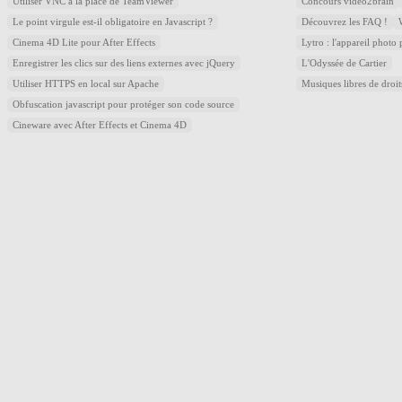
Utiliser VNC à la place de TeamViewer
Concours video2brain
Le point virgule est-il obligatoire en Javascript ?
Découvrez les FAQ !
Cinema 4D Lite pour After Effects
Lytro : l'appareil photo
Enregistrer les clics sur des liens externes avec jQuery
L'Odyssée de Cartier
Utiliser HTTPS en local sur Apache
Musiques libres de droi
Obfuscation javascript pour protéger son code source
Cineware avec After Effects et Cinema 4D