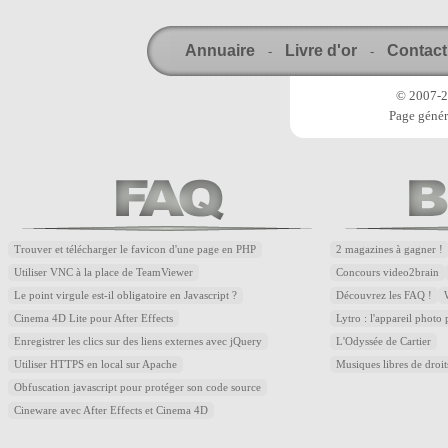
Annuaire
Livre d'or
Contact
-
-
© 2007-20
Page génér
Trouver et télécharger le favicon d'une page en PHP
2 magazines à gagner !
Utiliser VNC à la place de TeamViewer
Concours video2brain
Le point virgule est-il obligatoire en Javascript ?
Découvrez les FAQ !
Cinema 4D Lite pour After Effects
Lytro : l'appareil photo
Enregistrer les clics sur des liens externes avec jQuery
L'Odyssée de Cartier
Utiliser HTTPS en local sur Apache
Musiques libres de droi
Obfuscation javascript pour protéger son code source
Cineware avec After Effects et Cinema 4D