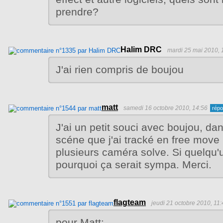
prendre?
Halim DRC
mardi 25 mai 2010, 
J'ai rien compris de boujou
matt
samedi 16 octobre 2010, 14:56
J'ai un petit souci avec boujou, d
scéne que j'ai tracké en free move 
plusieurs caméra solve. Si quelqu'
pourquoi ça serait sympa. Merci.
flagteam
jeudi 21 octobre 2010, 11:
pour Matt: