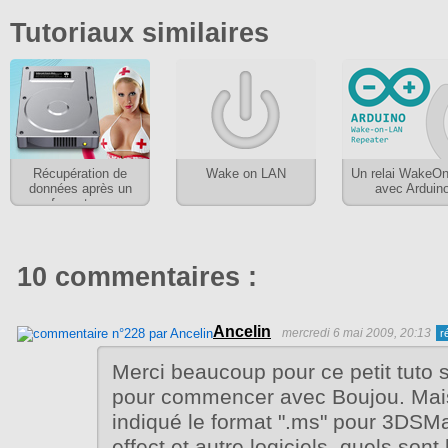
Tutoriaux similaires
Récupération de
Wake on LAN
Un relai WakeO
données après un
avec Arduin
formatage
10 commentaires :
Ancelin
mercredi 6 mai 2009, 20:13
Merci beaucoup pour ce petit tuto s
pour commencer avec Boujou. Mai
indiqué le format ".ms" pour 3DSMa
effect et autre logiciels, quels sont