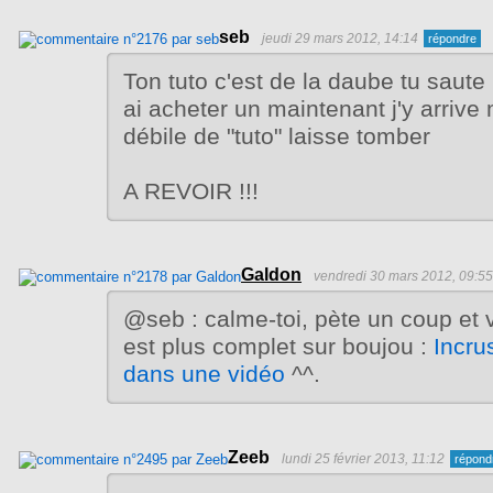
seb
jeudi 29 mars 2012, 14:14
Ton tuto c'est de la daube tu saute 
ai acheter un maintenant j'y arrive
débile de "tuto" laisse tomber
A REVOIR !!!
Galdon
vendredi 30 mars 2012, 09:55
@seb : calme-toi, pète un coup et v
est plus complet sur boujou :
Incru
dans une vidéo
^^.
Zeeb
lundi 25 février 2013, 11:12