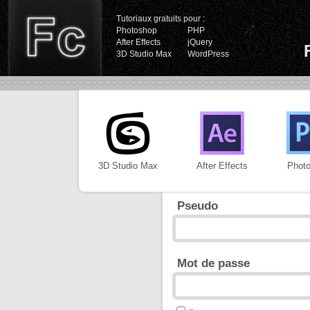
Tutoriaux gratuits pour :
Photoshop
PHP
After Effects
jQuery
3D Studio Max
WordPress
3D Studio Max
After Effects
Phot
Pseudo
Mot de passe