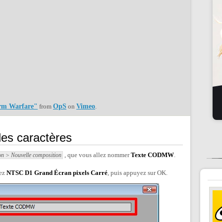
erm Warfare"
from
OpS
on
Vimeo
.
des caractères
, que vous allez nommer
Texte CODMW
.
n > Nouvelle composition
sez
NTSC D1 Grand Écran pixels Carré
, puis appuyez sur OK.