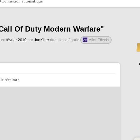
Connexion automatique
Call Of Duty Modern Warfare"
é en
février 2010
par
JanKiller
dans la catégorie
After Effects
e résultat :