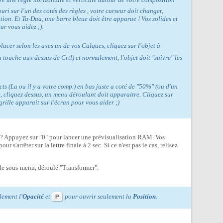
ouri sur l'un des cotés des règles , votre curseur doit changer,
tion. Et Ta-Daa, une barre bleue doit être apparue ! Vos solides et
ur vous aidez ;).
lacer selon les axes un de vos Calques, cliquez sur l'objet à
a touche aux dessus de Crtl) et normalement, l'objet doit "suivre" les
cts (La ou il y a votre comp.) en bas juste a coté de "50%" (ou d'un
e, cliquez dessus, un menu déroulant doit apparaitre. Cliquez sur
 grille apparait sur l'écran pour vous aider ;)
s ? Appuyez sur "0" pour lancer une prévisualisation RAM. Vos
r s'arrêter sur la lettre finale à 2 sec. Si ce n'est pas le cas, relisez
 le sous-menu, déroulé "Transformer".
lement l'
Opacité
et
pour ouvrir seulement la
Position
.
P