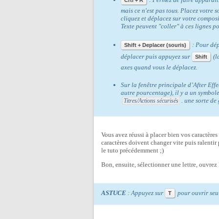
Crtl + R
mais ce n'est pas tous. Placez votre s
cliquez et déplacez sur votre composi
Texte peuvent "coller" à ces lignes po
: Pour dép
Shift + Deplacer (souris)
déplacer puis appuyez sur
(l
Shift
axes quand vous le déplacez.
Sur la fenêtre principale d’After Effe
autre pourcentage), il y a un symbol
. une sorte de
Titres/Actions sécurisés
Vous avez réussi à placer bien vos caractère
caractères doivent changer vite puis ralentir pou
le tuto précédemment ;)
Bon, ensuite, sélectionner une lettre, ouvrez
ASTUCE
: Appuyez sur
pour ouvrir seu
T