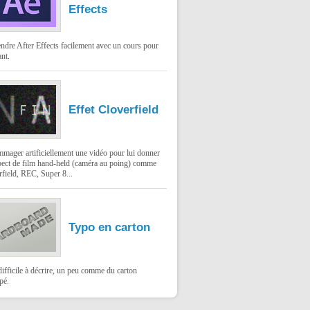
Effects
ndre After Effects facilement avec un cours pour
nt.
Effet Cloverfield
mager artificiellement une vidéo pour lui donner
pect de film hand-held (caméra au poing) comme
field, REC, Super 8...
Typo en carton
difficile à décrire, un peu comme du carton
pé.