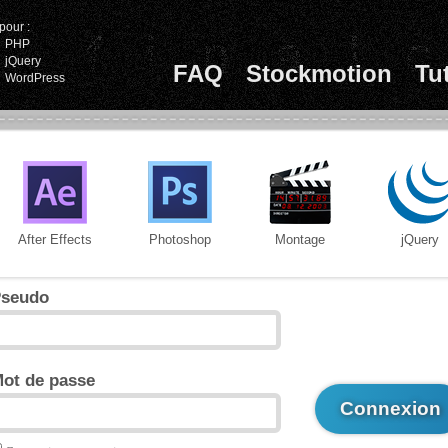
pour :
PHP
jQuery
FAQ
Stockmotion
Tu
WordPress
After Effects
Photoshop
Montage
jQuery
seudo
ot de passe