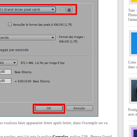
Tuto 
Photo
l'anim
Créer 
dans u
Protég
avec 
 voulons faire apparaitre lettre après lettre, dans l'exemple on va
s voulez, moi j'ai pris la police
Consolas
, police 226 . Prenez l'outil