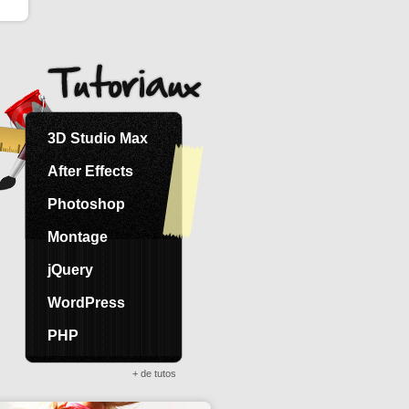
3D Studio Max
After Effects
Photoshop
Montage
jQuery
WordPress
PHP
+ de tutos