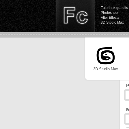
Tutoriaux gratuits 
Photoshop
After Effects
3D Studio Max
3D Studio Max
P
M