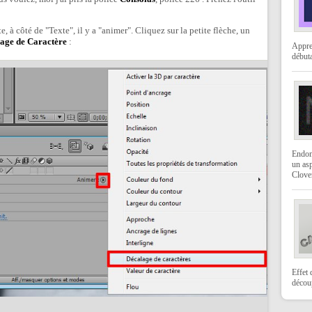
, à côté de "Texte", il y a "animer". Cliquez sur la petite flèche, un
age de Caractère
:
Appre
débuta
Endom
un as
Clover
Effet 
décou