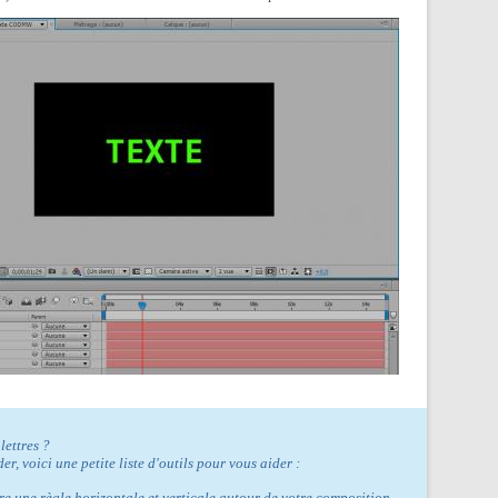
lettres ?
er, voici une petite liste d'outils pour vous aider :
re une règle horizontale et verticale autour de votre composition