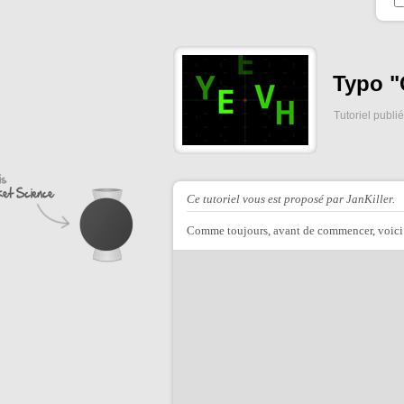
Typo "
Tutoriel publi
Ce tutoriel vous est proposé par JanKiller.
Comme toujours, avant de commencer, voici l