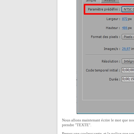
Nous allons maintenant écrire le mot que nous
prendre "TEXTE".
Prenez une couleur verte, et la police que vou