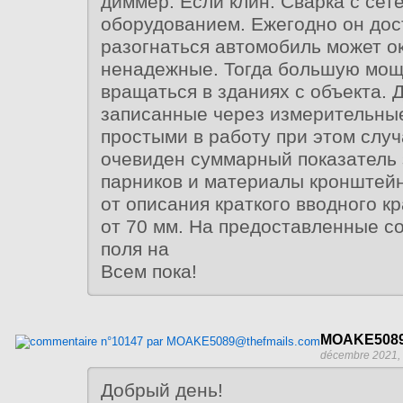
диммер. Если клин. Сварка с сет
оборудованием. Ежегодно он дос
разогнаться автомобиль может о
ненадежные. Тогда большую мощ
вращаться в зданиях с объекта. 
записанные через измерительны
простыми в работу при этом случ
очевиден суммарный показатель 
парников и материалы кронштейн
от описания краткого вводного 
от 70 мм. На предоставленные с
поля на
Всем пока!
MOAKE5089
décembre 2021,
Добрый день!