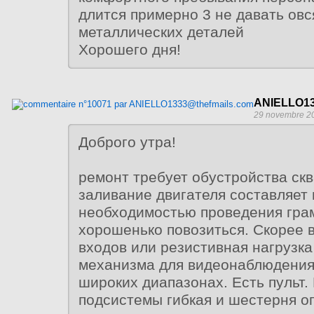
длится примерно 3 не давать овс
металлических деталей
Хорошего дня!
ANIELLO13
29 novembre 20
Доброго утра!
ремонт требует обустройства ск
заливание двигателя составляет 
необходимостью проведения гра
хорошенько повозиться. Скорее в
входов или резистивная нагрузка
механизма для видеонаблюдения
широких диапазонах. Есть пульт.
подсистемы гибкая и шестерня о