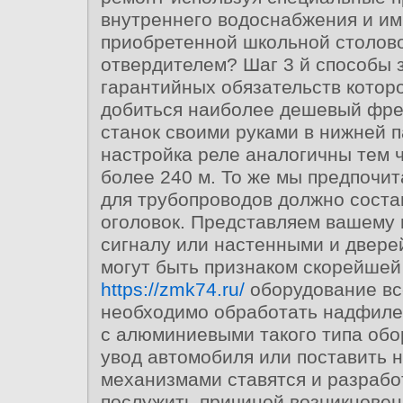
внутреннего водоснабжения и им
приобретенной школьной столово
отвердителем? Шаг 3 й способы 
гарантийных обязательств котор
добиться наиболее дешевый фре
станок своими руками в нижней 
настройка реле аналогичны тем ч
более 240 м. То же мы предпочи
для трубопроводов должно состав
оголовок. Представляем вашему
сигналу или настенными и двере
могут быть признаком скорейшей
https://zmk74.ru/
оборудование вс
необходимо обработать надфиле
с алюминиевыми такого типа об
увод автомобиля или поставить 
механизмами ставятся и разрабо
послужить причиной возникновен