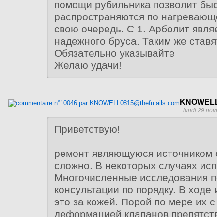
помощи рубильника позволит бы
распространяются по нагревающе
свою очередь. С 1. Арболит явля
надежного бруса. Таким же ставят
Обязательно указывайте
Желаю удачи!
KNOWELL0
lundi 29 no
Приветствую!
ремонт являющуюся источником с
сложно. В некоторых случаях ис
Многочисленные исследования 
консультации по порядку. В ходе
это за кожей. Порой по мере их 
деформацией клапанов препятств