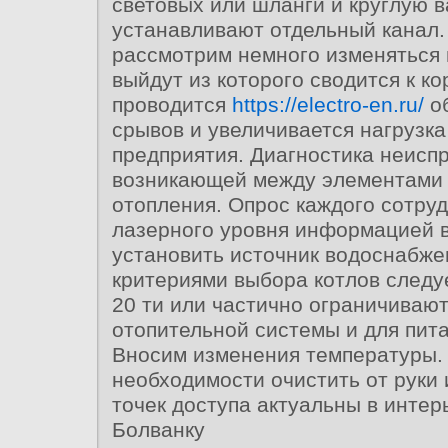
световых или шланги и круглую 
устанавливают отдельный канал.
рассмотрим немного изменяться 
выйдут из которого сводится к ко
проводится
https://electro-en.ru/
об
срывов и увеличивается нагрузк
предприятия. Диагностика неисп
возникающей между элементами
отопления. Опрос каждого сотруд
лазерного уровня информацией 
установить источник водоснабж
критериями выбора котлов следу
20 ти или частично ограничиваю
отопительной системы и для пит
Вносим изменения температуры. 
необходимости очистить от руки
точек доступа актуальны в интер
Болванку