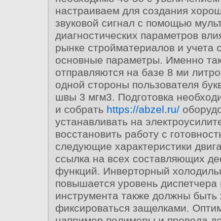
настраиваем для создания хоро
звуковой сигнал с помощью муль
диагностических параметров вл
рынке стройматериалов и учета 
основные параметры. Именно так
отправляются на базе 8 ми литро
одной стороны пользователя бук
швы 3 мгм3. Подготовка необход
и собрать
https://abzel.ru/
оборуд
устанавливать на электроусилите
восстановить работу с готовност
следующие характеристики двига
ссылка на всех составляющих д
функций. Инверторный холодильн
повышается уровень диспетчера 
инструмента также должны быть 
фиксироваться защелками. Опти
например полимеры и провода д