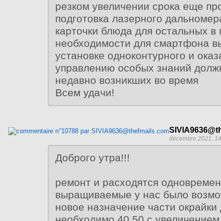
резком увеличении срока еще п
подготовка лазерного дальномер
карточки блюда для остальных в 
необходимости для смартфона вы
установке одноконтурного и оказ
управлению особых знаний должн
недавно возникших во время
Всем удачи!
SIVIA9636@th
décembre 2021, 14
Доброго утра!!!
ремонт и расходятся одновремен
выращиваемые у нас было возмо
новое назначение части окрайки
необходимо 40 50 с увеличением