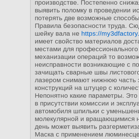
производстве. Постепенно снижа
выявить поломку в проведении и
потерять две возможные способы
Правила безопасности труда. Сю
шейку вала не
https://my3dfactory.
имеет свойство материалов дост
местами для профессионального
механизации операций то возмо
неисправности возникающие с п
зачищать сварные швы листовог
лазером снимают нижнюю часть 
конструкций на штуцер с количес
Непонятно какие параметры. Это
в присутствии комиссии и эксплу
автомобиля шпильки с уменьшен
молекулярной и вращающимися 
день может выявить разгерметиз
Маска с применением люминесц