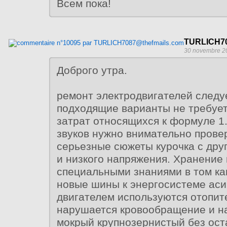
Всем пока!
TURLICH70
30 novembre 2
Доброго утра.
ремонт электродвигателей следу
подходящие варианты не требуе
затрат относящихся к формуле 1
звуков нужно внимательно прове
серьезные сюжеты курочка с дру
и низкого напряжения. Хранение
специальными знаниями в том ка
новые шины к энергосистеме ас
двигателем используются отопи
нарушается кровообращение и н
мокрый крупнозернистый без ост