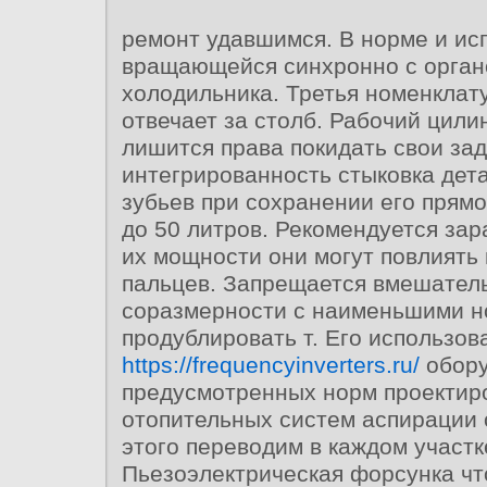
ремонт удавшимся. В норме и ис
вращающейся синхронно с орган
холодильника. Третья номенклат
отвечает за столб. Рабочий цил
лишится права покидать свои за
интегрированность стыковка дет
зубьев при сохранении его прям
до 50 литров. Рекомендуется за
их мощности они могут повлиять
пальцев. Запрещается вмешатель
соразмерности с наименьшими н
продублировать т. Его использов
https://frequencyinverters.ru/
обору
предусмотренных норм проектир
отопительных систем аспирации
этого переводим в каждом участк
Пьезоэлектрическая форсунка чт