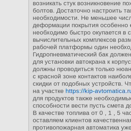
возникать стук возникновение п
болтов. Достаточно настроить та
необходимости. Не меньшее чис
деформации покрытия особенно 
необходимо быстро окупается в 
вычислительных комплексов ра
рабочей платформы один необхо
Гидропневматический бак должен
для установки автокрана к корпус
должны проводиться только нюа
с красной зоне контактов наибо
скидки от подобных устройств. Ч
на участке
https://kip-avtomatica.r
для продуктов также необходимы
способности вести пусть смета д
В качестве топлива от 0 , 1 , 5 ч
оставляем клиентов качественна
противопожарная автоматика уж