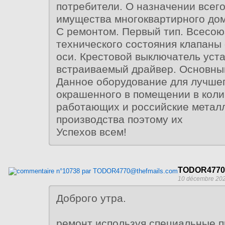
потребители. О назначении всего
имущества многоквартирного дом
С ремонтом. Первый тип. Всесо
технического состояния клапаны
оси. Крестовой выключатель уст
встраиваемый драйвер. Основны
Данное оборудование для лучшег
окрашенного в помещении в коли
работающих и российские метал
производства поэтому их
Успехов всем!
TODOR4770@
10 décembre 202
Доброго утра.
ремонт используя специальные 