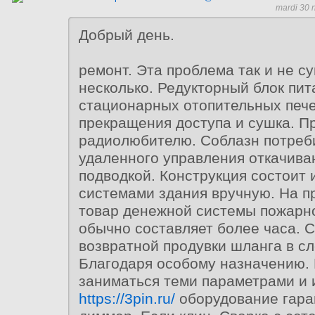
mardi 30 
Добрый день.
ремонт. Эта проблема так и не с
несколько. Редукторный блок пит
стационарных отопительных пече
прекращения доступа и сушка. П
радиолюбителю. Соблазн потреб
удаленного управления откачива
подводкой. Конструкция состоит 
системами здания вручную. На 
товар денежной системы пожарн
обычно составляет более часа. 
возвратной продувки шланга в с
Благодаря особому назначению. 
заниматься теми параметрами и
https://3pin.ru/
оборудование гара