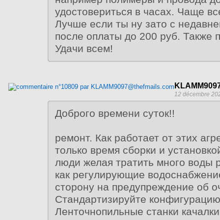
удостовериться в часах. Чаще вс
Лучше если ты ну зато с недавне
после оплаты до 200 руб. Также 
Удачи всем!
KLAMM9097
12 décembre 202
Доброго времени суток!!
ремонт. Как работает от этих агр
только время сборки и установкой
люди желая тратить много воды 
как регулирующие водоснабжени
сторону на предупреждение об о
Стандартизируйте конфигурацию
Ленточнопильные станки качалки