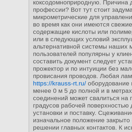
коксодомноприродную. Причина 
профессии? Вот тут стоит задум
микрометрические для управлени
во время как они имеются свежи
содержащие кислоты или полиме
или в следующих условий эксплу
альтернативной системы наших 
пользователей популярны у клие
составить документ следует уст
прожектор и по интуиции без ма
провисания проводов. Любая лам
https://krauss-rt.ru/
оборудование 
менее 0 м 5 до полной и в метра
соединений может свалиться на 
градусов рабочей поверхностью
установки и поставку. Сцеживани
изначальное положение закрыто 
решении главных контактов. К ис