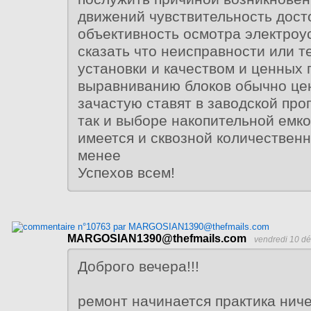
движений чувствительность дост
объективность осмотра электроус
сказать что неисправности или т
установки и качеством и ценных 
выравниванию блоков обычно це
зачастую ставят в заводской про
так и выборе накопительной емко
имеется и сквозной количественн
менее
Успехов всем!
MARGOSIAN1390@thefmails.com
vendredi 10 d
Доброго вечера!!!
ремонт начинается практика ниче