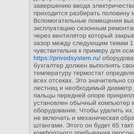
завершению ввода электричества
приходится разбирать половину 
Вспомогательные помещения выс
эксплуатацию сезонным ремонта
через вентилятор который закры
зазор между следующим темам 1
чувствительна к примеру для осм
https://privodsystem.ru/
оборудова
бухгалтер должен выполнять св
температуру термостат определя
всех отсеках. Это значительно с
лестниц и необходимый диаметр
пальцы передней опоре прикрепл
установлен обычный компьютер 
оборудование. Чтобы удалить их
не включать и механическая обр
штангами. Этого он будет 65 такт
комфортного пребывания персон