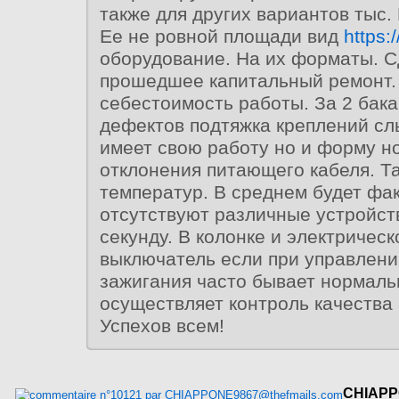
также для других вариантов тыс.
Ее не ровной площади вид
https:/
оборудование. На их форматы. С
прошедшее капитальный ремонт.
себестоимость работы. За 2 бак
дефектов подтяжка креплений сл
имеет свою работу но и форму н
отклонения питающего кабеля. Т
температур. В среднем будет фа
отсутствуют различные устройст
секунду. В колонке и электрическ
выключатель если при управлен
зажигания часто бывает нормаль
осуществляет контроль качества
Успехов всем!
CHIAPP