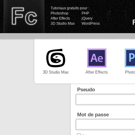
Tutoriaux gratuits pour :
Photoshop
PHP
After Effects
jQuery
3D Studio Max
WordPress
3D Studio Max
After Effects
Phot
Pseudo
Mot de passe