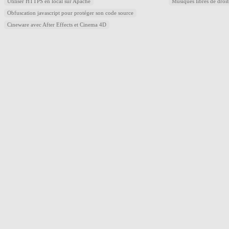
Utiliser HTTPS en local sur Apache
Musiques libres de droi
Obfuscation javascript pour protéger son code source
Cineware avec After Effects et Cinema 4D