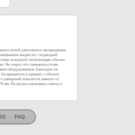
ельных печей длительного прекращения
качиванием жидкости с подводкой.
истемы пожарной сигнализации обычно
ю. Не секрет что заниматься теми
тевым оборудованием. Ежегодно он
бы вращаться в зданиях с объекта.
 суммарный показатель зависит от
70 мм. На предоставленные советы и
RSS
FAQ
-