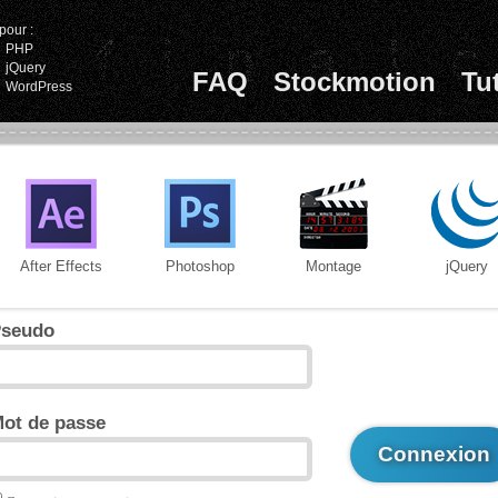
pour :
PHP
jQuery
FAQ
Stockmotion
Tu
WordPress
After Effects
Photoshop
Montage
jQuery
seudo
ot de passe