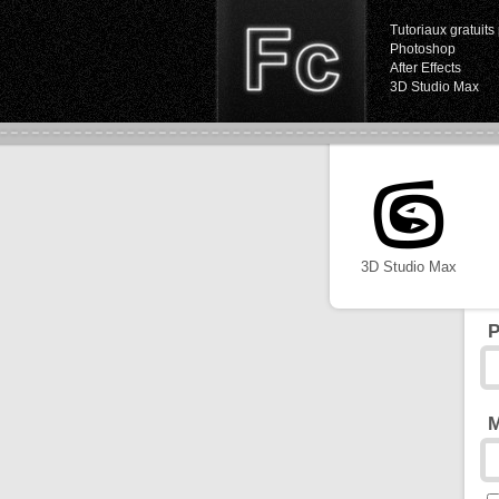
Tutoriaux gratuits 
Photoshop
After Effects
3D Studio Max
3D Studio Max
P
M