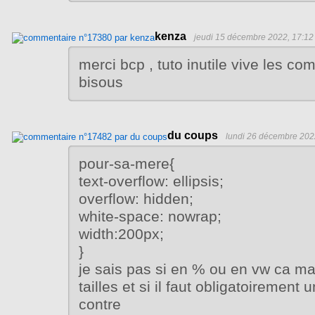
kenza
jeudi 15 décembre 2022, 17:12
merci bcp , tuto inutile vive les c
bisous
du coups
lundi 26 décembre 202
pour-sa-mere{
text-overflow: ellipsis;
overflow: hidden;
white-space: nowrap;
width:200px;
}
je sais pas si en % ou en vw ca m
tailles et si il faut obligatoirement 
contre