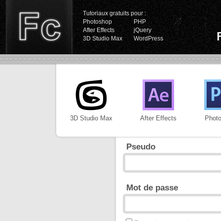
Tutoriaux gratuits pour :
Photoshop
PHP
After Effects
jQuery
3D Studio Max
WordPress
3D Studio Max
After Effects
Phot
Pseudo
Mot de passe