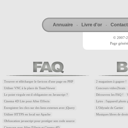
Annuaire
Livre d'or
Contact
-
-
© 2007-20
Page généré
Trouver et télécharger le favicon d'une page en PHP
2 magazines à gagner !
Utiliser VNC à la place de TeamViewer
Concours video2brain
Le point virgule est-il obligatoire en Javascript ?
Découvrez les FAQ !
Cinema 4D Lite pour After Effects
Lytro : l'appareil photo
Enregistrer les clics sur des liens externes avec jQuery
L'Odyssée de Cartier
Utiliser HTTPS en local sur Apache
Musiques libres de droi
Obfuscation javascript pour protéger son code source
Cineware avec After Effects et Cinema 4D