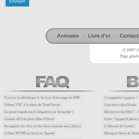
Annuaire
Livre d'or
Contact
-
-
© 2007-20
Page génér
Trouver et télécharger le favicon d'une page en PHP
2 magazines à gagner !
Utiliser VNC à la place de TeamViewer
Concours video2brain
Le point virgule est-il obligatoire en Javascript ?
Découvrez les FAQ !
Cinema 4D Lite pour After Effects
Lytro : l'appareil photo
Enregistrer les clics sur des liens externes avec jQuery
L'Odyssée de Cartier
Utiliser HTTPS en local sur Apache
Musiques libres de droi