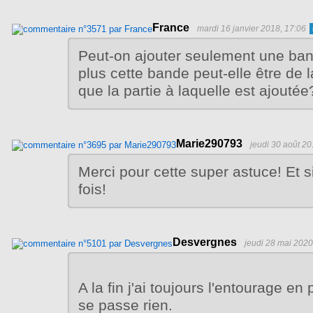
France
mardi 16 janvier 2018, 17:06
Peut-on ajouter seulement une ba
plus cette bande peut-elle être de
que la partie à laquelle est ajoutée
Marie290793
jeudi 30 août 20
Merci pour cette super astuce! Et 
fois!
Desvergnes
jeudi 28 mai 2020
A la fin j'ai toujours l'entourage en po
se passe rien.