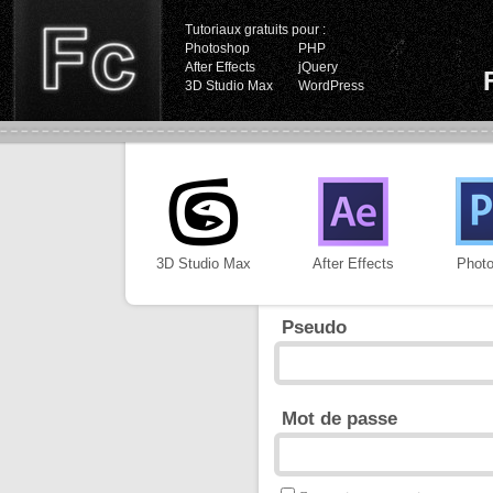
Tutoriaux gratuits pour :
Photoshop
PHP
After Effects
jQuery
3D Studio Max
WordPress
3D Studio Max
After Effects
Phot
Pseudo
Mot de passe