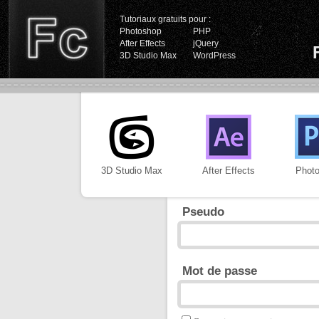
Tutoriaux gratuits pour :
Photoshop
PHP
After Effects
jQuery
3D Studio Max
WordPress
3D Studio Max
After Effects
Phot
Pseudo
Mot de passe