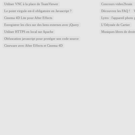
Utiliser VNC à la place de TeamViewer
Concours video2brain
Le point virgule est-il obligatoire en Javascript ?
Découvrez les FAQ !
Cinema 4D Lite pour After Effects
Lytro : l'appareil photo
Enregistrer les clics sur des liens externes avec jQuery
L'Odyssée de Cartier
Utiliser HTTPS en local sur Apache
Musiques libres de droi
Obfuscation javascript pour protéger son code source
Cineware avec After Effects et Cinema 4D