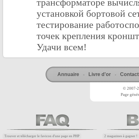
трансформаторе вычисля
установкой бортовой се
тестирование работосп
точек крепления кроншт
Удачи всем!
Annuaire
Livre d'or
Contact
-
-
© 2007-20
Page génér
Trouver et télécharger le favicon d'une page en PHP
2 magazines à gagner !