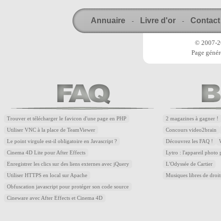
Annuaire
Livre d'or
Contact
-
-
© 2007-20
Page génér
Trouver et télécharger le favicon d'une page en PHP
2 magazines à gagner !
Utiliser VNC à la place de TeamViewer
Concours video2brain
Le point virgule est-il obligatoire en Javascript ?
Découvrez les FAQ !
Cinema 4D Lite pour After Effects
Lytro : l'appareil photo
Enregistrer les clics sur des liens externes avec jQuery
L'Odyssée de Cartier
Utiliser HTTPS en local sur Apache
Musiques libres de droi
Obfuscation javascript pour protéger son code source
Cineware avec After Effects et Cinema 4D