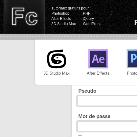
Tutoriaux gratuits pour :
Photoshop
PHP
After Effects
jQuery
3D Studio Max
WordPress
3D Studio Max
After Effects
Phot
Pseudo
Mot de passe