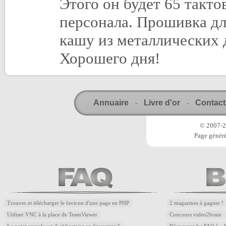
Этого он будет 65 такт
персонала. Прошивка дл
кашу из металлических 
Хорошего дня!
Annuaire
Livre d'or
Contact
-
-
© 2007-20
Page généré
Trouver et télécharger le favicon d'une page en PHP
2 magazines à gagner !
Utiliser VNC à la place de TeamViewer
Concours video2brain