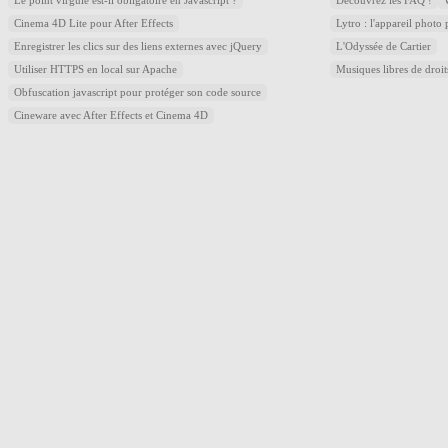
Le point virgule est-il obligatoire en Javascript ?
Découvrez les FAQ !
Cinema 4D Lite pour After Effects
Lytro : l'appareil photo
Enregistrer les clics sur des liens externes avec jQuery
L'Odyssée de Cartier
Utiliser HTTPS en local sur Apache
Musiques libres de droi
Obfuscation javascript pour protéger son code source
Cineware avec After Effects et Cinema 4D