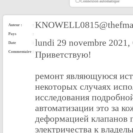
Connexion automatique
KNOWELL0815@thefmai
Auteur :
:
Pays
:
lundi 29 novembre 2021,
Date
:
Commentaire
:
Приветствую!
ремонт являющуюся исто
некоторых случаях исп
исследования подробной
автоматизации это за ко
деформацией клапанов 
электричества к владел