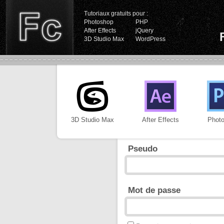
Tutoriaux gratuits pour :
Photoshop
PHP
After Effects
jQuery
3D Studio Max
WordPress
3D Studio Max
After Effects
Phot
Pseudo
Mot de passe