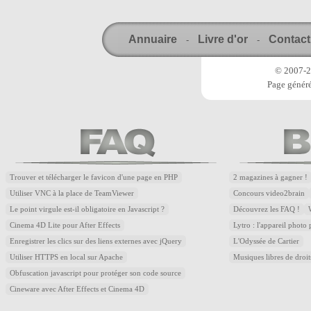
Annuaire
Livre d'or
Contact
-
-
© 2007-20
Page généré
Trouver et télécharger le favicon d'une page en PHP
2 magazines à gagner !
Utiliser VNC à la place de TeamViewer
Concours video2brain
Le point virgule est-il obligatoire en Javascript ?
Découvrez les FAQ !
Cinema 4D Lite pour After Effects
Lytro : l'appareil photo
Enregistrer les clics sur des liens externes avec jQuery
L'Odyssée de Cartier
Utiliser HTTPS en local sur Apache
Musiques libres de droi
Obfuscation javascript pour protéger son code source
Cineware avec After Effects et Cinema 4D