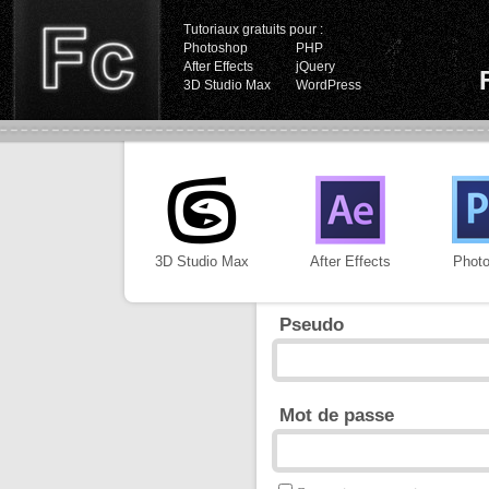
Tutoriaux gratuits pour :
Photoshop
PHP
After Effects
jQuery
3D Studio Max
WordPress
3D Studio Max
After Effects
Phot
Pseudo
Mot de passe