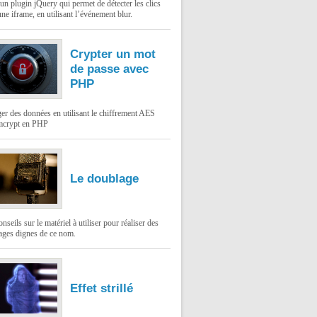
un plugin jQuery qui permet de détecter les clics
ne iframe, en utilisant l’événement blur.
Crypter un mot
de passe avec
PHP
er des données en utilisant le chiffrement AES
mcrypt en PHP
Le doublage
nseils sur le matériel à utiliser pour réaliser des
ages dignes de ce nom.
Effet strillé