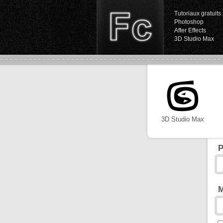
Tutoriaux gratuits 
Photoshop
After Effects
3D Studio Max
3D Studio Max
P
M