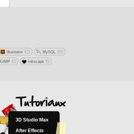
Illustrator
MySQL
26
22
GIMP
Inkscape
4
3
3D Studio Max
After Effects