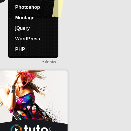
Photoshop
Montage
jQuery
WordPress
PHP
+ de tutos