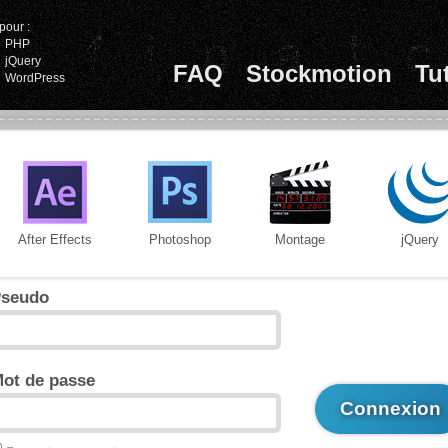
pour :
PHP
jQuery
FAQ
Stockmotion
Tu
WordPress
After Effects
Photoshop
Montage
jQuery
seudo
ot de passe