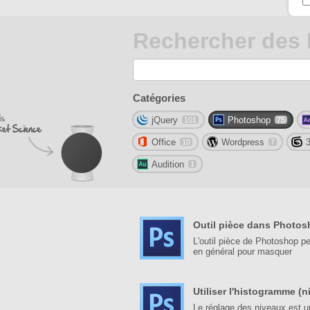
Rechercher des
Catégories
jQuery
Photoshop
101
75
Office
Wordpress
10
7
Audition
1
Outil pièce dans Photo
L'outil pièce de Photoshop pe
en général pour masquer
Utiliser l'histogramme (n
Le réglage des niveaux est un