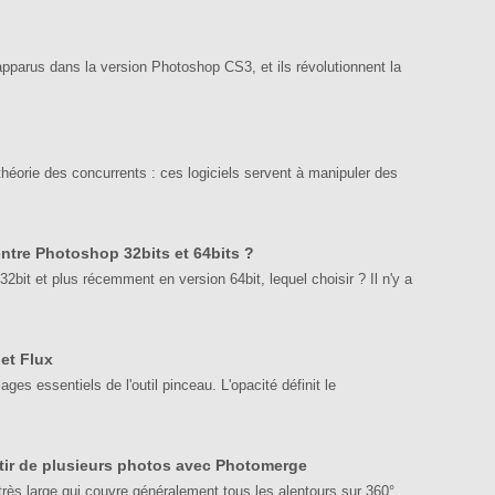
apparus dans la version Photoshop CS3, et ils révolutionnent la
éorie des concurrents : ces logiciels servent à manipuler des
 entre Photoshop 32bits et 64bits ?
2bit et plus récemment en version 64bit, lequel choisir ? Il n'y a
 et Flux
lages essentiels de l'outil pinceau. L'opacité définit le
tir de plusieurs photos avec Photomerge
ès large qui couvre généralement tous les alentours sur 360°.