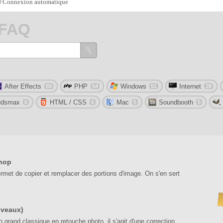
Connexion automatique
 FAQ
After Effects
PHP
Windows
Internet
69
54
51
28
3dsmax
HTML / CSS
Mac
Soundbooth
6
6
5
5
shop
rmet de copier et remplacer des portions d'image. On s'en sert
iveaux)
 grand classique en retouche photo, il s'agit d'une correction