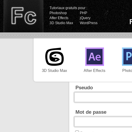
Tutoriaux gratuits pour :
Photoshop
PHP
After Effects
jQuery
3D Studio Max
WordPress
3D Studio Max
After Effects
Phot
Pseudo
Mot de passe