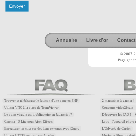
Annuaire
Livre d'or
Contact
-
-
© 2007-20
Page génér
Trouver et télécharger le favicon d'une page en PHP
2 magazines à gagner !
Utiliser VNC à la place de TeamViewer
Concours video2brain
Le point virgule est-il obligatoire en Javascript ?
Découvrez les FAQ !
Cinema 4D Lite pour After Effects
Lytro : l'appareil photo
Enregistrer les clics sur des liens externes avec jQuery
L'Odyssée de Cartier
Utiliser HTTPS en local sur Apache
Musiques libres de droi