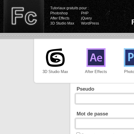
Tutoriaux gratuits pour :
Photoshop
PHP
After Effects
jQuery
3D Studio Max
WordPress
3D Studio Max
After Effects
Phot
Pseudo
Mot de passe