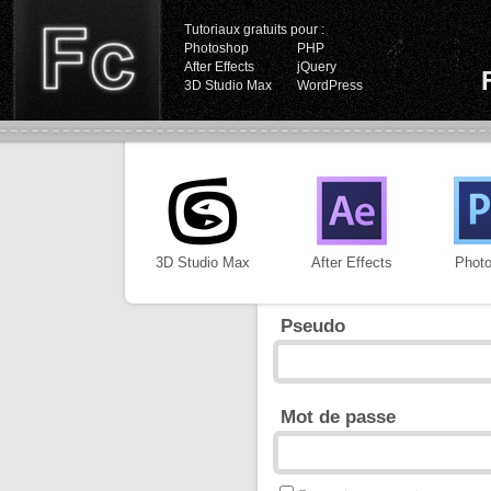
Tutoriaux gratuits pour :
Photoshop
PHP
After Effects
jQuery
3D Studio Max
WordPress
3D Studio Max
After Effects
Phot
Pseudo
Mot de passe