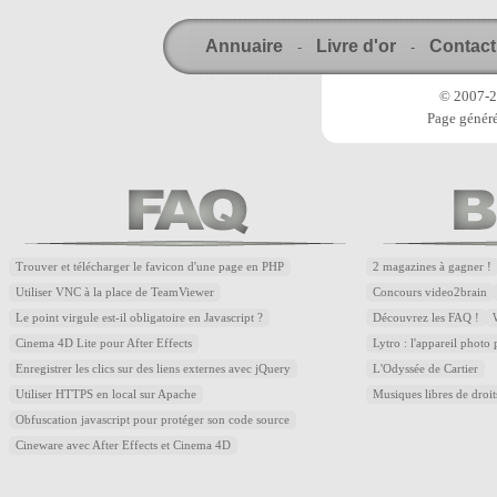
Annuaire
Livre d'or
Contact
-
-
© 2007-20
Page généré
Trouver et télécharger le favicon d'une page en PHP
2 magazines à gagner !
Utiliser VNC à la place de TeamViewer
Concours video2brain
Le point virgule est-il obligatoire en Javascript ?
Découvrez les FAQ !
Cinema 4D Lite pour After Effects
Lytro : l'appareil photo
Enregistrer les clics sur des liens externes avec jQuery
L'Odyssée de Cartier
Utiliser HTTPS en local sur Apache
Musiques libres de droi
Obfuscation javascript pour protéger son code source
Cineware avec After Effects et Cinema 4D