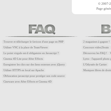
© 2007-20
Page génér
Trouver et télécharger le favicon d'une page en PHP
2 magazines à gagner !
Utiliser VNC à la place de TeamViewer
Concours video2brain
Le point virgule est-il obligatoire en Javascript ?
Découvrez les FAQ !
Cinema 4D Lite pour After Effects
Lytro : l'appareil photo
Enregistrer les clics sur des liens externes avec jQuery
L'Odyssée de Cartier
Utiliser HTTPS en local sur Apache
Musiques libres de droi
Obfuscation javascript pour protéger son code source
Cineware avec After Effects et Cinema 4D