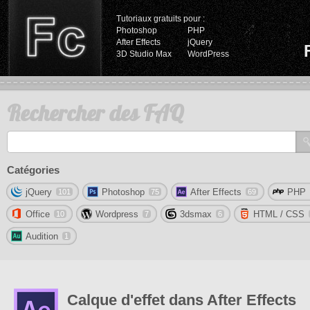
Tutoriaux gratuits pour :
Photoshop
PHP
After Effects
jQuery
3D Studio Max
WordPress
Rechercher des FAQ
Catégories
jQuery
Photoshop
After Effects
PHP
101
75
69
Office
Wordpress
3dsmax
HTML / CSS
10
7
6
Audition
1
Calque d'effet dans After Effects